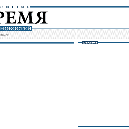
/
поиск