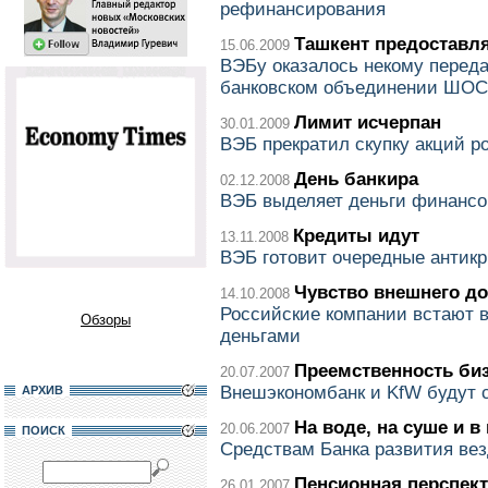
рефинансирования
Ташкент предоставл
15.06.2009
ВЭБу оказалось некому переда
банковском объединении ШОС
Лимит исчерпан
30.01.2009
ВЭБ прекратил скупку акций р
День банкира
02.12.2008
ВЭБ выделяет деньги финанс
Кредиты идут
13.11.2008
ВЭБ готовит очередные антик
Чувство внешнего до
14.10.2008
Российские компании встают в
Обзоры
деньгами
Преемственность би
20.07.2007
Внешэкономбанк и KfW будут с
АРХИВ
На воде, на суше и в
20.06.2007
ПОИСК
Средствам Банка развития ве
Пенсионная перспек
26.01.2007