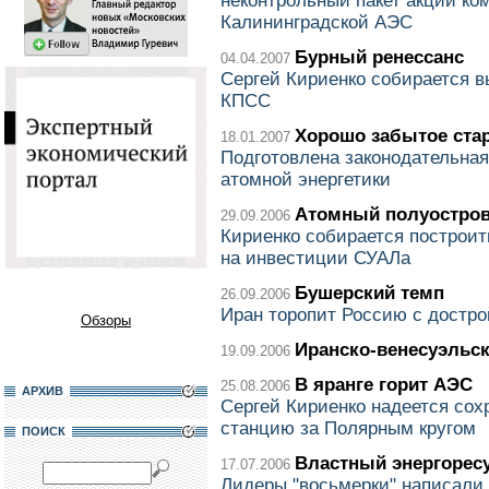
неконтрольный пакет акций ко
Калининградской АЭС
Бурный ренессанс
04.04.2007
Сергей Кириенко собирается 
КПСС
Хорошо забытое ста
18.01.2007
Подготовлена законодательная
атомной энергетики
Атомный полуостро
29.09.2006
Кириенко собирается построи
на инвестиции СУАЛа
Бушерский темп
26.09.2006
Иран торопит Россию с достр
Обзоры
Иранско-венесуэльс
19.09.2006
В яранге горит АЭС
25.08.2006
АРХИВ
Сергей Кириенко надеется со
станцию за Полярным кругом
ПОИСК
Властный энергорес
17.07.2006
Лидеры "восьмерки" написали