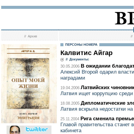
//
Архив
/
ПЕРСОНЫ НОМЕРА
Калвитис Айгар
// Документы:
В ожидании благода
30.05.2006
Алексий Второй одарил власт
наградами
Латвийских чиновни
19.04.2006
Латвия ищет коррупцию среди
Дипломатические з
18.08.2005
Латвия вскрыла недостатки на
Рига сменила премь
25.11.2004
Главой правительства станет 
кабинета