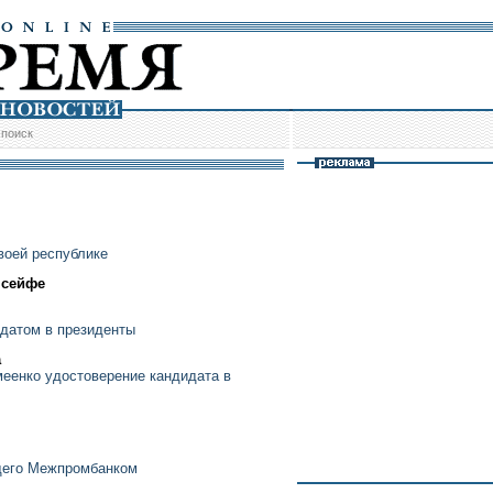
/
поиск
воей республике
 сейфе
идатом в президенты
а
еенко удостоверение кандидата в
щего Межпромбанком