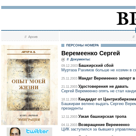
//
Архив
/
ПЕРСОНЫ НОМЕРА
Веремеенко Сергей
// Документы:
Башкирский сбой
09.12.2003
Муртаза Рахимов больше не хозяин в с
Мандат Веремеенко заперт в
25.11.2003
Удостоверения не давать
21.11.2003
Сергей Веремеенко опять не стал канд
Кандидат от Центризбирком
18.11.2003
Башкирам велено выдать Сергею Верем
президенты
Узкая башкирская тропа
12.11.2003
Возвращение Веремеенко
04.11.2003
ЦИК заступился за бывшего управляю