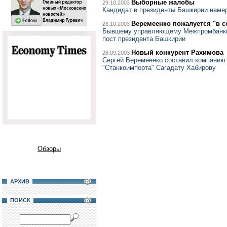
Выборные жалобы
29.10.2003
Кандидат в президенты Башкирии наме
Веремеенко пожалуется "в 
28.10.2003
Бывшему управляющему Межпромбанком
пост президента Башкирии
Новый конкурент Рахимова
26.09.2003
Сергей Веремеенко составил компанию
"Станкоимпорта" Сагадату Хабирову
Обзоры
АРХИВ
ПОИСК