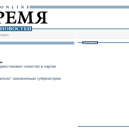
/
поиск
а»
риостановил членство в партии
ильно" назначенным губернатором