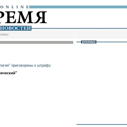
/
поиск
лигия" приговорены к штрафу
тический"