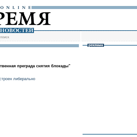
/
поиск
ственная преграда снятия блокады"
строен либерально