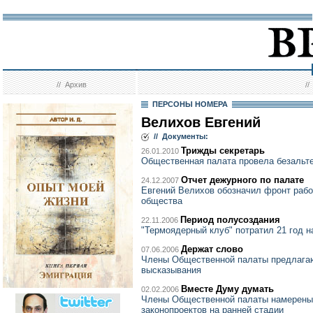
//
Архив
/
ПЕРСОНЫ НОМЕРА
Велихов Евгений
// Документы:
Трижды секретарь
26.01.2010
Общественная палата провела безальт
Отчет дежурного по палате
24.12.2007
Евгений Велихов обозначил фронт рабо
общества
Период полусоздания
22.11.2006
"Термоядерный клуб" потратил 21 год н
Держат слово
07.06.2006
Члены Общественной палаты предлагают
высказывания
Вместе Думу думать
02.02.2006
Члены Общественной палаты намерены 
законопроектов на ранней стадии