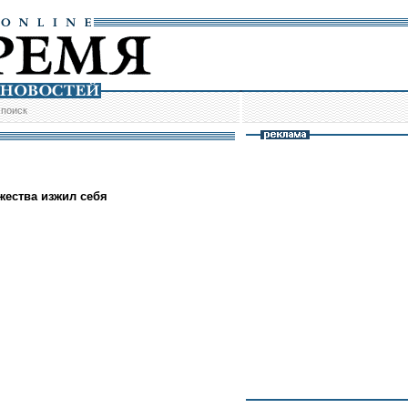
/
поиск
жества изжил себя