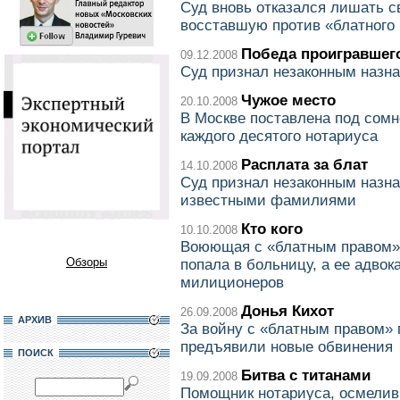
Суд вновь отказался лишать 
восставшую против «блатного
Победа проигравшег
09.12.2008
Суд признал незаконным назна
Чужое место
20.10.2008
В Москве поставлена под сомн
каждого десятого нотариуса
Расплата за блат
14.10.2008
Суд признал незаконным назна
известными фамилиями
Кто кого
10.10.2008
Воюющая с «блатным правом»
Обзоры
попала в больницу, а ее адвок
милиционеров
Донья Кихот
26.09.2008
АРХИВ
За войну с «блатным правом»
предъявили новые обвинения
ПОИСК
Битва с титанами
19.09.2008
Помощник нотариуса, осмелив