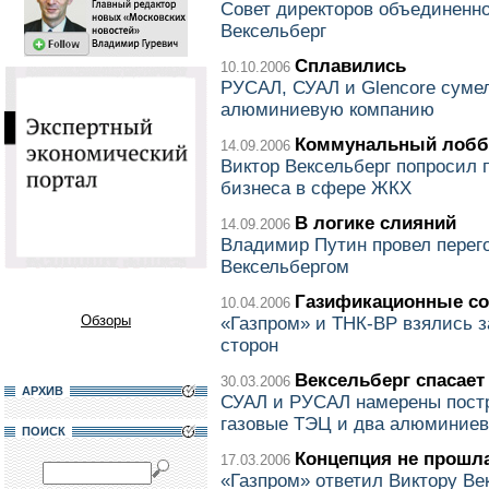
Совет директоров объединенно
Вексельберг
Сплавились
10.10.2006
РУСАЛ, СУАЛ и Glencore суме
алюминиевую компанию
Коммунальный лобб
14.09.2006
Виктор Вексельберг попросил 
бизнеса в сфере ЖКХ
В логике слияний
14.09.2006
Владимир Путин провел перег
Вексельбергом
Газификационные со
10.04.2006
Обзоры
«Газпром» и ТНК-ВР взялись з
сторон
Вексельберг спасает
30.03.2006
АРХИВ
СУАЛ и РУСАЛ намерены постр
газовые ТЭЦ и два алюминиев
ПОИСК
Концепция не прошл
17.03.2006
«Газпром» ответил Виктору Век