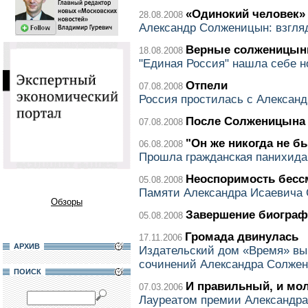
«Одинокий человек»
28.08.2008
Александр Солженицын: взгля
Верные солженицы
18.08.2008
"Единая Россия" нашла себе н
Отпели
07.08.2008
Россия простилась с Алекса
После Солженицына
07.08.2008
"Он же никогда не б
06.08.2008
Прошла гражданская панихида
Неоспоримость бесс
05.08.2008
Памяти Александра Исаевича
Обзоры
Завершение биогра
05.08.2008
Громада двинулась
17.11.2006
АРХИВ
Издательский дом «Время» вы
сочинений Александра Солже
ПОИСК
И правильный, и мо
07.03.2006
Лауреатом премии Александра