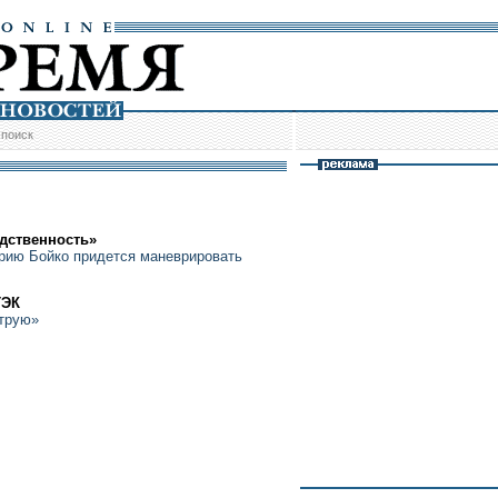
/
поиск
дственность»
рию Бойко придется маневрировать
ТЭК
струю»