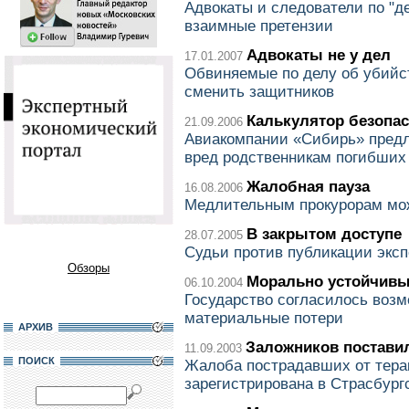
Адвокаты и следователи по "
взаимные претензии
Адвокаты не у дел
17.01.2007
Обвиняемые по делу об убийс
сменить защитников
Калькулятор безопа
21.09.2006
Авиакомпании «Сибирь» пред
вред родственникам погибших
Жалобная пауза
16.08.2006
Медлительным прокурорам мож
В закрытом доступе
28.07.2005
Судьи против публикации эксп
Обзоры
Морально устойчивы
06.10.2004
Государство согласилось возм
материальные потери
АРХИВ
Заложников постави
11.09.2003
ПОИСК
Жалоба пострадавших от тера
зарегистрирована в Страсбург