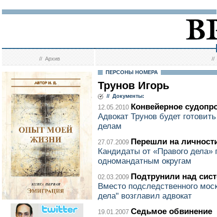
//
Архив
/
ПЕРСОНЫ НОМЕРА
Трунов Игорь
// Документы:
Конвейерное судопр
12.05.2010
Адвокат Трунов будет готовит
делам
Перешли на личност
27.07.2009
Кандидаты от «Правого дела» 
одномандатным округам
Подтрунили над сис
02.03.2009
Вместо подследственного моск
дела" возглавил адвокат
Седьмое обвинение
19.01.2007