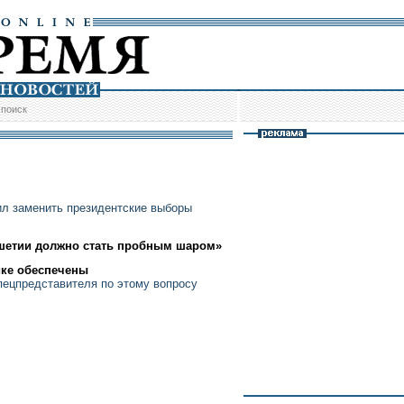
/
поиск
ил заменить президентские выборы
шетии должно стать пробным шаром»
ике обеспечены
пецпредставителя по этому вопросу