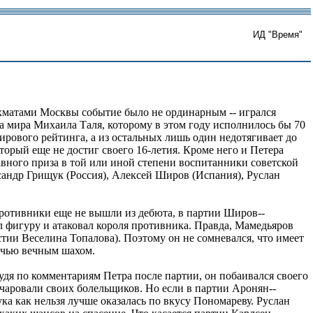
ИД "Время"
матами Москвы событие было не ординарным -- игрался
а мира Михаила Таля, которому в этом году исполнилось бы 70
ирового рейтинга, а из остальных лишь один недотягивает до
орый еще не достиг своего 16-летия. Кроме него и Петера
вного приза в той или иной степени воспитанники советской
андр Грищук (Россия), Алексей Широв (Испания), Руслан
противники еще не вышли из дебюта, в партии Широв--
 фигуру и атаковал короля противника. Правда, Мамедьяров
стии Веселина Топалова). Поэтому он не сомневался, что имеет
ничью вечным шахом.
дя по комментариям Петра после партии, он побаивался своего
очаровали своих болельщиков. Но если в партии Аронян--
ка как нельзя лучше оказалась по вкусу Пономареву. Руслан