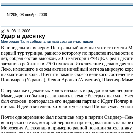
N°205, 08 ноября 2006
// 08.11.2006
Удар в десятку
Мемориал Таля собрал элитный состав участников
В понедельник вечером Центральный дом шахматиста имени Ми
первый тур турнира, равного которому по представительности 
лет, собрал состав высокой, 20-й категории ФИДЕ. Среди десят
звездного рейтинга в 2700 пунктов. Исключение сделано для з
Леко, имеющего в своем активе ничейный матч за мировую кор
шахматной школы. Почтить память своего великого соотечеств
Пономарев (Украина), Левон Аронян (Армения), Шахтияр Мамед
С первых же сделанных ходов началась игра, достойная неорди
Мамедьяров события развивались в темпе быстрых шахмат. Уче
был спокоен: повторялась его недавняя партия с Юдит Полгар н
ничью. И действительно хотя виртуоз атаки Широв сумел усили
Почти одновременно был подписан мир в партии Свидлер--Леко,
венгерского тезку, который черными претендовал лишь на парит
Морозевич Александр в примерно равной позиции затеял атаку н