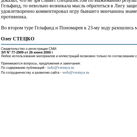
доказал, что не зря слывет специалистом по выжиманию резуль
Гельфанд, то невольно возникала мысль обратиться в Лигу защит
удовлетворенно комментировал игру бывшего минчанина знамен
противника.
Во втором туре Гельфанд и Пономарев к 23-му ходу разошлись 
Олег СТЕЦКО
Свидетельство о регистрации СМИ:
ЭЛ N° 77-2909 от 26 июня 2000 г
Любое использование материалов и иллюстраций возможно только по согласованию с
Принимаются вопросы, предложения и замечания:
info@vremya.ru
По содержанию публикаций -
web@vremya.ru
По сотрудничеству и развитию сайта -