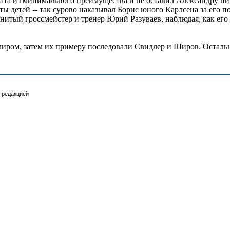
тата из минимального преимущества и не оставил Александру ник
ы детей -- так сурово наказывал Борис юного Карлсена за его по
итый гроссмейстер и тренер Юрий Разуваев, наблюдая, как его
миром, затем их примеру последовали Свидлер и Широв. Осталь
 редакцией