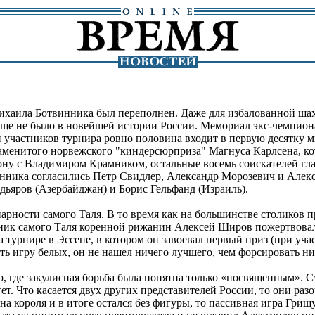
хаила Ботвинника был переполнен. Даже для избалованной шах
еще не было в новейшей истории России. Мемориал экс-чемпион
и участников турнира ровно половина входит в первую десятку м
наменитого норвежского "киндерсюрприза" Магнуса Карлсена, кот
ону с Владимиром Крамником, остальные восемь соискателей гла
енника согласились Петр Свидлер, Александр Морозевич и Алекс
ьяров (Азербайджан) и Борис Гельфанд (Израиль).
нарности самого Таля. В то время как на большинстве столиков 
ник самого Таля коренной рижанин Алексей Широв пожертвовал
а турнире в Эссене, в котором он завоевал первый приз (при уча
ть игру белых, он не нашел ничего лучшего, чем форсировать 
 где закулисная борьба была понятна только «посвященным». Су
ет. Что касается двух других представителей России, то они раз
а короля и в итоге остался без фигуры, то пассивная игра Грищу