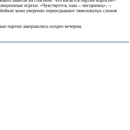
аких шансов на спасение. Что касается партии Карлсен--
зиционные огрехи. «Чувствуется, наш -- чигоринец», --
 бойкие кони уверенно переигрывают тяжеловатых слонов
ные партии завершились поздно вечером.