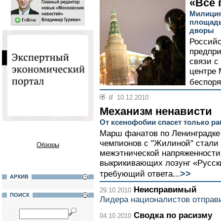
«Все 
Милиция
площадь
дворы
Российс
предпр
связи с
центре
беспоря
//
10.12.2010
Механизм ненависти
От ксенофобии спасет только р
Марш фанатов по Ленинградке 
чемпионов с "Жилиной" стали
Обзоры
межэтнической напряженности.
выкрикивающих лозунг «Русские
>>
требующий ответа...
АРХИВ
Неисправимый
29.10.2010
ПОИСК
Лидера националистов отправ
Сводка по расизму
04.10.2010