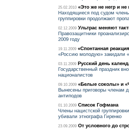
«Это же не негр и не
25.02.2010
Находящиеся под судом члены
группировки продолжают пропа
Ультрас меняют такт
02.12.2009
Правозащитники проанализиро
2009 году
«Спонтанная реакци
19.11.2009
«Россию молодую» закидали 
Русский день календ
03.11.2009
Государственный праздник вно
националистов
«Белые соколы» и «
09.10.2009
Вынесены приговоры членам д
антиподов
Список Гофмана
01.10.2009
Члены нацистской группировки 
убивали этнографа Гиренко
От условного до стр
23.09.2009