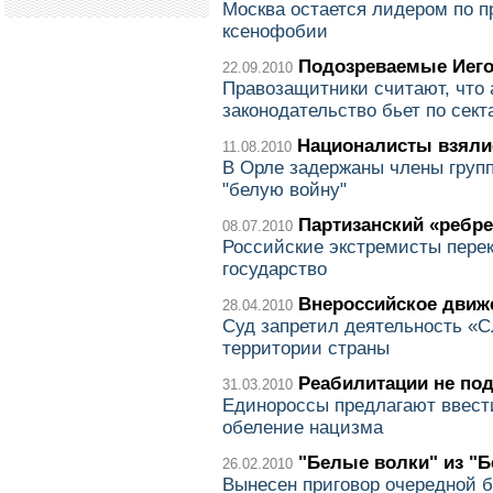
Москва остается лидером по п
ксенофобии
Подозреваемые Иег
22.09.2010
Правозащитники считают, что 
законодательство бьет по сек
Националисты взяли
11.08.2010
В Орле задержаны члены груп
"белую войну"
Партизанский «ребр
08.07.2010
Российские экстремисты пере
государство
Внероссийское движ
28.04.2010
Суд запретил деятельность «С
территории страны
Реабилитации не по
31.03.2010
Единороссы предлагают ввест
обеление нацизма
"Белые волки" из "
26.02.2010
Вынесен приговор очередной б