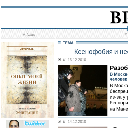
//
Архив
/
ТЕМА
Ксенофобия и не
//
16.12.2010
Разоб
В Москв
человек
В Москв
беспрец
из-за у
беспоря
на Мане
//
14.12.2010