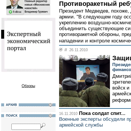
Противоракетный реб
Президент Медведев, похоже, 
армии. "В следующем году ос
укреплению воздушно-космиче
объединить существующие си
противоракетной обороны, пре
нападении и контроле космичес
//
26.11.2010
Защи
Президе
финансо
Дмитрий
зрителе
Обзоры
войск и
армейск
реформы
АРХИВ
Пока солдат спит...
16.11.2010
ПОИСК
Военные эксперты обсудили п
армейской службы