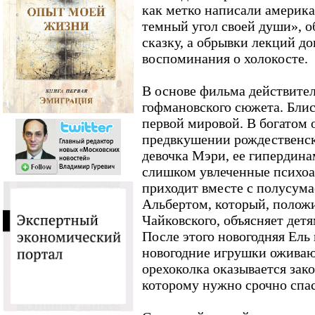
как метко написали америк
темный угол своей души», 
сказку, а обрывки лекций д
воспоминания о холокосте.
В основе фильма действите
гофмановского сюжета. Блис
первой мировой. В богатом 
предвкушении рождественск
девочка Мэри, ее гипердин
слишком увлеченные психоа
приходит вместе с полусу
Альбертом, который, полож
Чайковского, объясняет дет
После этого новогодняя Ель
новогодние игрушки оживаю
орехоколка оказывается за
которому нужно срочно спас