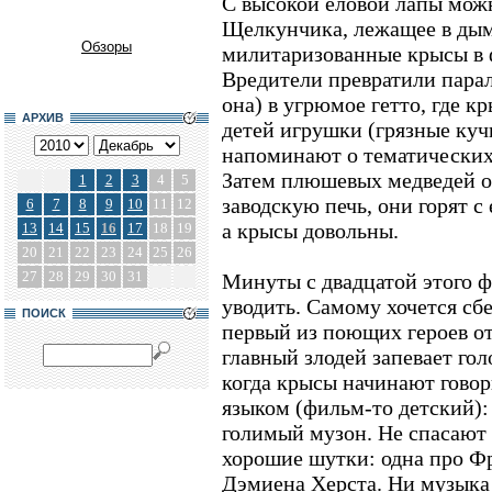
С высокой еловой лапы можн
Щелкунчика, лежащее в дыма
Обзоры
милитаризованные крысы в
Вредители превратили парал
она) в угрюмое гетто, где 
АРХИВ
детей игрушки (грязные куч
напоминают о тематических
Затем плюшевых медведей о
1
2
3
4
5
заводскую печь, они горят с
6
7
8
9
10
11
12
а крысы довольны.
13
14
15
16
17
18
19
20
21
22
23
24
25
26
27
28
29
30
31
Минуты с двадцатой этого 
уводить. Самому хочется сбе
ПОИСК
первый из поющих героев отк
главный злодей запевает го
когда крысы начинают гово
языком (фильм-то детский): 
голимый музон. Не спасают 
хорошие шутки: одна про Фр
Дэмиена Херста. Ни музыка