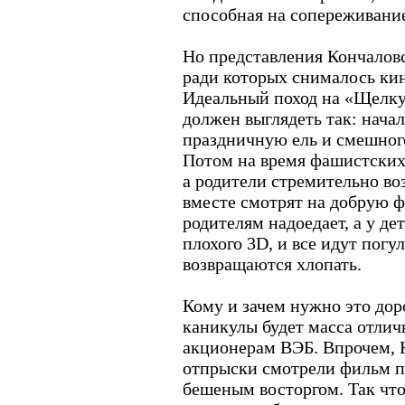
способная на сопереживание
Но представления Кончаловс
ради которых снималось кин
Идеальный поход на «Щелку
должен выглядеть так: нача
праздничную ель и смешног
Потом на время фашистских 
а родители стремительно во
вместе смотрят на добрую
родителям надоедает, а у де
плохого 3D, и все идут погул
возвращаются хлопать.
Кому и зачем нужно это доро
каникулы будет масса отлич
акционерам ВЭБ. Впрочем, К
отпрыски смотрели фильм по
бешеным восторгом. Так что