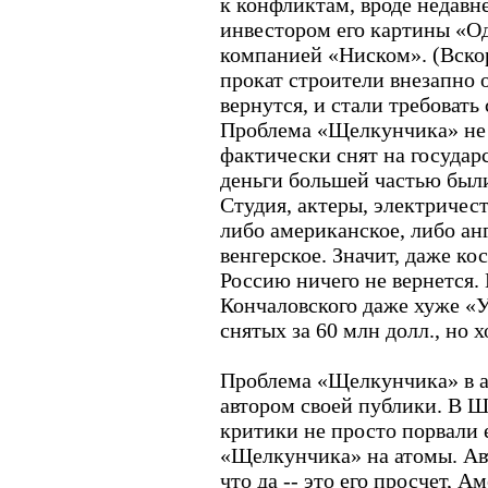
к конфликтам, вроде недавн
инвестором его картины «О
компанией «Ниском». (Вско
прокат строители внезапно о
вернутся, и стали требовать
Проблема «Щелкунчика» не т
фактически снят на государ
деньги большей частью были
Студия, актеры, электричест
либо американское, либо ан
венгерское. Значит, даже кос
Россию ничего не вернется.
Кончаловского даже хуже «
снятых за 60 млн долл., но х
Проблема «Щелкунчика» в 
автором своей публики. В Ш
критики не просто порвали 
«Щелкунчика» на атомы. Ав
что да -- это его просчет, А