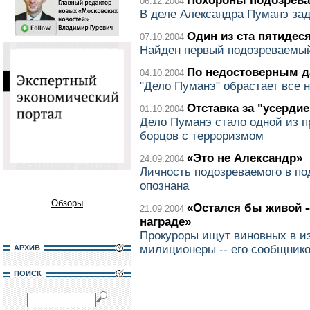
Похороны подозрева
06.12.2004
В деле Александра Пуманэ за
Один из ста пятидес
07.10.2004
Найден первый подозреваемый
По недостоверным 
04.10.2004
"Дело Пуманэ" обрастает все 
Отставка за "усердие
01.10.2004
Дело Пуманэ стало одной из 
борцов с терроризмом
«Это не Александр»
24.09.2004
Личность подозреваемого в по
опознана
Обзоры
«Остался бы живой -
21.09.2004
награде»
Прокуроры ищут виновных в и
милиционеры -- его сообщник
АРХИВ
ПОИСК