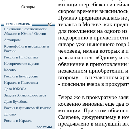
милиционер сбежал и сейчас
Обзоры
скором времени выяснилось,
Пуманэ предназначалась не 
теракта в Москве, как предп
ТЕМЫ НОМЕРА
Признание независимости
для покушения на одного из
Абхазии и Южной Осетии
подозрению в причастности
Автопром
январе уже нынешнего года 
Ксенофобия и неофашизм в
человека, имена которых в и
России
разглашаются. «Одному из 
Россия и Прибалтика
обвинение в приготовлении к
Исторические версии
незаконном приобретении и 
Косово
Россия и Белоруссия
второму -- в незаконном хра
Израиль и Палестина
- пояснили вчера в прокурат
Дело ЮКОСа
Защита Химкинского леса
Вчера же в прокуратуре зая
Дело Бульбова
косвенно виновны еще два с
Россия и финансовый кризис
милиции. При этом обвине
Доллар
Смереке, дежурившему в но
Россия и Израиль
предъявлено в минувший вто
все темы