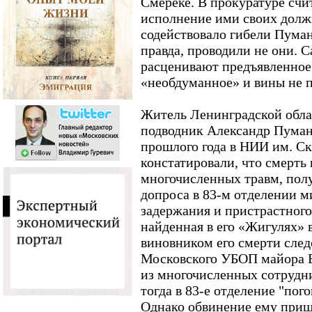
Смереке. В прокуратуре счи
исполнение ими своих долж
содействовало гибели Пуман
правда, проводили не они.
расценивают предъявленное
«необдуманное» и вины не 
Житель Ленинградской обл
подводник Александр Пуманэ
прошлого года в НИИ им. С
констатировали, что смерть 
многочисленных травм, пол
допроса в 83-м отделении 
задержания и пристрастног
найденная в его «Жигулях» 
виновником его смерти след
Московского УБОП майора В
из многочисленных сотрудн
тогда в 83-е отделение "пог
Однако обвинение ему пришл