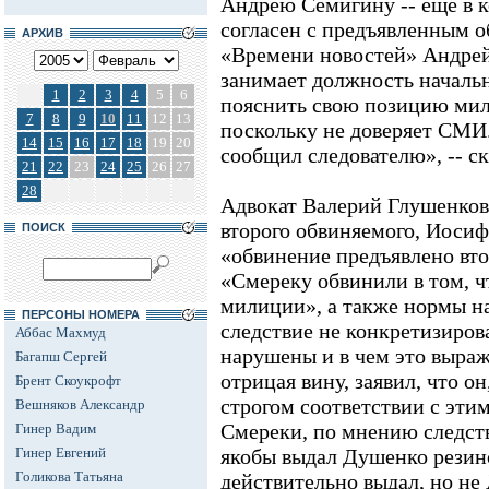
Андрею Семигину -- еще в к
согласен с предъявленным о
АРХИВ
«Времени новостей» Андрей
занимает должность началь
1
2
3
4
5
6
пояснить свою позицию мил
7
8
9
10
11
12
13
поскольку не доверяет СМИ. 
14
15
16
17
18
19
20
сообщил следователю», -- ск
21
22
23
24
25
26
27
28
Адвокат Валерий Глушенков
второго обвиняемого, Иосиф
ПОИСК
«обвинение предъявлено вт
«Смереку обвинили в том, ч
милиции», а также нормы н
ПЕРСОНЫ НОМЕРА
следствие не конкретизиров
Аббас Махмуд
нарушены и в чем это выра
Багапш Сергей
отрицая вину, заявил, что он
Брент Скоукрофт
строгом соответствии с эти
Вешняков Александр
Смереки, по мнению следств
Гинер Вадим
Гинер Евгений
якобы выдал Душенко резин
Голикова Татьяна
действительно выдал, но не