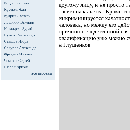
Кондолиза Райс
другому лицу, и не просто т
Кретьен Жан
своего начальства. Кроме то
Кудрин Алексей
инкриминируется халатност
Лощилин Валерий
человека, но между его дей
Ногаидели Зураб
причинно-следственной свя
Пуманэ Александр
квалификацию уже можно счи
Семшов Игорь
н Глушенков.
Сокуров Александр
Фрадков Михаил
Чемезов Сергей
Шарон Ариэль
все персоны