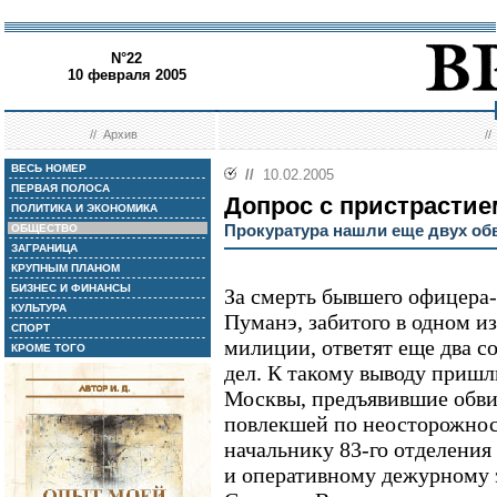
N°22
10 февраля 2005
//
Архив
/
ВЕСЬ НОМЕР
//
10.02.2005
ПЕРВАЯ ПОЛОСА
Допрос с пристрастие
ПОЛИТИКА И ЭКОНОМИКА
Прокуратура нашли еще двух об
ОБЩЕСТВО
ЗАГРАНИЦА
КРУПНЫМ ПЛАНОМ
БИЗНЕС И ФИНАНСЫ
За смерть бывшего офицера
КУЛЬТУРА
Пуманэ, забитого в одном и
СПОРТ
милиции, ответят еще два с
КРОМЕ ТОГО
дел. К такому выводу пришл
Москвы, предъявившие обви
повлекшей по неосторожнос
начальнику 83-го отделени
и оперативному дежурному 