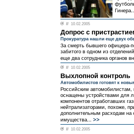
футболь
Гинера..
//
10.02.2005
Допрос с пристрастие
Прокуратура нашли еще двух об
За смерть бывшего офицера-п
забитого в одном из отделени
еще два сотрудника органов вн
//
10.02.2005
Выхлопной контроль
Автомобилистов готовят к новы
Российским автомобилистам,
оснащены устройствами для л
компонентов отработавших газ
нейтрализаторами, похоже, пр
дополнительным расходам на 
>>
имущества...
//
10.02.2005