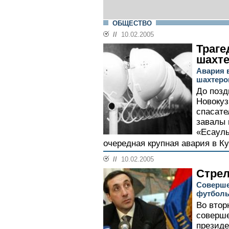
ОБЩЕСТВО
//
10.02.2005
Траге
шахт
Авария 
шахтеро
До позд
Новокуз
спасате
завалы 
«Есауль
очередная крупная авария в Ку
//
10.02.2005
Стрел
Соверше
футболь
Во втор
соверше
президе