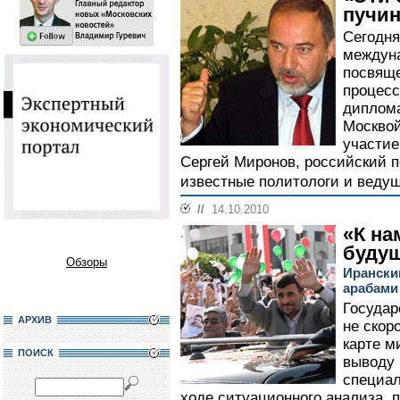
пучин
Сегодня
междун
посвяще
процесс
диплом
Москвой
участие
Сергей Миронов, российский п
известные политологи и ведущ
//
14.10.2010
«К на
будущ
Обзоры
Ирански
арабами
Государ
АРХИВ
не скор
карте м
ПОИСК
выводу
специал
ходе ситуационного анализа, 