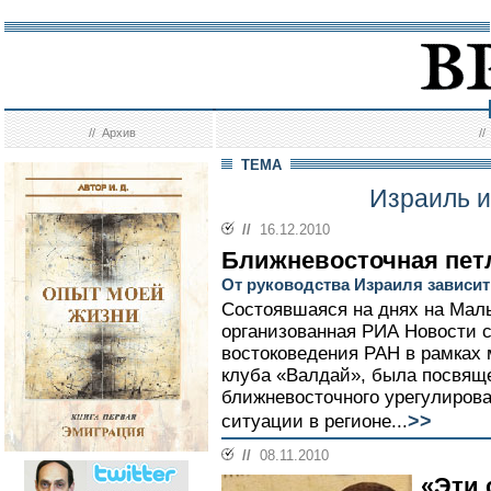
//
Архив
/
ТЕМА
Израиль и
//
16.12.2010
Ближневосточная пет
От руководства Израиля зависит
Состоявшаяся на днях на Мал
организованная РИА Новости 
востоковедения РАН в рамках
клуба «Валдай», была посвящ
ближневосточного урегулирова
>>
ситуации в регионе...
//
08.11.2010
«Эти 