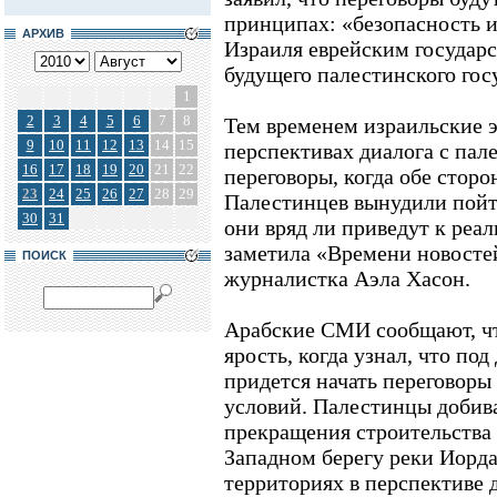
принципах: «безопасность и
АРХИВ
Израиля еврейским государ
будущего палестинского гос
1
2
3
4
5
6
7
8
Тем временем израильские 
9
10
11
12
13
14
15
перспективах диалога с пал
16
17
18
19
20
21
22
переговоры, когда обе сторо
23
24
25
26
27
28
29
Палестинцев вынудили пойти
30
31
они вряд ли приведут к реал
заметила «Времени новостей
ПОИСК
журналистка Аэла Хасон.
Арабские СМИ сообщают, ч
ярость, когда узнал, что п
придется начать переговоры
условий. Палестинцы добив
прекращения строительства 
Западном берегу реки Иорда
территориях в перспективе 