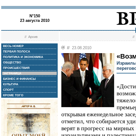
N°150
23 августа 2010
//
Архив
/
ВЕСЬ НОМЕР
//
23.08.2010
ПЕРВАЯ ПОЛОСА
«Возм
ПОЛИТИКА И ЭКОНОМИКА
Израиль
ОБЩЕСТВО
перегов
ПРОИСШЕСТВИЯ
ЗАГРАНИЦА
БИЗНЕС И ФИНАНСЫ
КУЛЬТУРА
«Дости
СПОРТ
возможн
КРОМЕ ТОГО
тяжело»
премье
открывая еженедельное засе
отметил, что собирается уди
верят в прогресс на мирных
израильтянами и палестинц