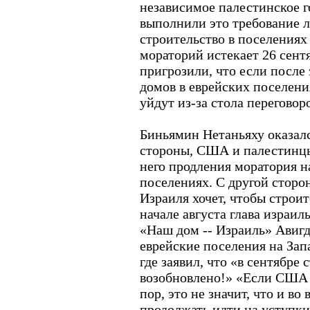
независимое палестинское г
выполнили это требование л
строительство в поселениях 
мораторий истекает 26 сент
пригрозили, что если после
домов в еврейских поселени
уйдут из-за стола переговор
Биньямин Нетаньяху оказалс
стороны, США и палестинцы
него продления моратория н
поселениях. С другой сторо
Израиля хочет, чтобы строи
начале августа глава израи
«Наш дом -- Израиль» Авиг
еврейские поселения на Зап
где заявил, что «в сентябре 
возобновлено!» «Если США 
пор, это не значит, что и во
продолжать идти на уступк