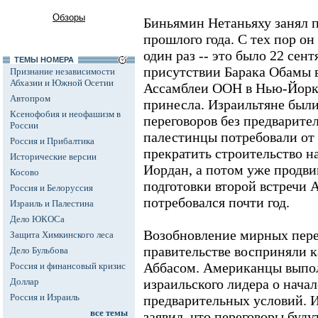
Обзоры
Биньямин Нетаньяху занял п
прошлого года. С тех пор он
один раз -- это было 22 сент
ТЕМЫ НОМЕРА
присутствии Барака Обамы 
Признание независимости
Абхазии и Южной Осетии
Ассамблеи ООН в Нью-Йорке.
Автопром
принесла. Израильтяне был
Ксенофобия и неофашизм в
переговоров без предварите
России
палестинцы потребовали от 
Россия и Прибалтика
прекратить строительство н
Исторические версии
Иордан, а потом уже продви
Косово
подготовки второй встречи 
Россия и Белоруссия
потребовался почти год.
Израиль и Палестина
Дело ЮКОСа
Возобновление мирных пере
Защита Химкинского леса
правительстве восприняли к
Дело Бульбова
Аббасом. Американцы выпол
Россия и финансовый кризис
Доллар
израильского лидера о начал
Россия и Израиль
предварительных условий. 
все темы
заявил, что переговоры буду