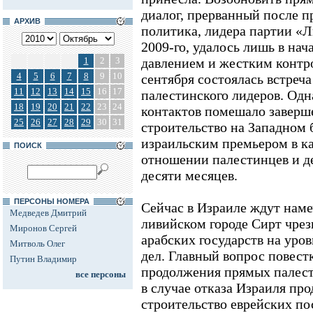
диалог, прерванный после п
АРХИВ
политика, лидера партии «Л
2009-го, удалось лишь в нача
1
2
3
давлением и жестким конт
4
5
6
7
8
9
10
сентября состоялась встреча
11
12
13
14
15
16
17
палестинского лидеров. Од
18
19
20
21
22
23
24
контактов помешало заверш
25
26
27
28
29
30
31
строительство на Западном 
израильским премьером в ка
ПОИСК
отношении палестинцев и де
десяти месяцев.
ПЕРСОНЫ НОМЕРА
Сейчас в Израиле ждут наме
Медведев Дмитрий
ливийском городе Сирт чрез
Миронов Сергей
арабских государств на уро
Митволь Олег
дел. Главный вопрос повест
Путин Владимир
продолжения прямых палест
все персоны
в случае отказа Израиля пр
строительство еврейских по