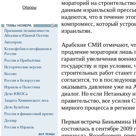
мораторий на строительство
Обзоры
данным израильской прессы
надеются, что в течение это
компромисс, который устрои
ТЕМЫ НОМЕРА
израильтян.
Признание независимости
Абхазии и Южной Осетии
Автопром
Арабские СМИ отмечают, чт
Ксенофобия и неофашизм в
продление моратория лишь 
России
гарантий увеличения военн
Россия и Прибалтика
государству и при условии,
Исторические версии
строительных работ станет
Косово
согласится, то в последую
Россия и Белоруссия
оказывать давление уже на 
Израиль и Палестина
диалог. Но если Нетаньяху н
Дело ЮКОСа
правительство, все усилия
Защита Химкинского леса
мирного процесса в регион
Дело Бульбова
Россия и финансовый кризис
Доллар
Первая встреча Биньямина 
Россия и Израиль
состоялась в сентябре 2009 г
все темы
принесла. Возобновить пря