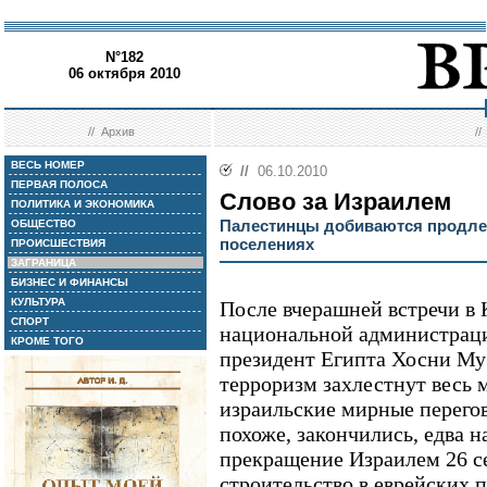
N°182
06 октября 2010
//
Архив
/
ВЕСЬ НОМЕР
//
06.10.2010
ПЕРВАЯ ПОЛОСА
Слово за Израилем
ПОЛИТИКА И ЭКОНОМИКА
Палестинцы добиваются продлен
ОБЩЕСТВО
поселениях
ПРОИСШЕСТВИЯ
ЗАГРАНИЦА
БИЗНЕС И ФИНАНСЫ
КУЛЬТУРА
После вчерашней встречи в 
СПОРТ
национальной администрац
КРОМЕ ТОГО
президент Египта Хосни Муб
терроризм захлестнут весь 
израильские мирные перегов
похоже, закончились, едва н
прекращение Израилем 26 с
строительство в еврейских 