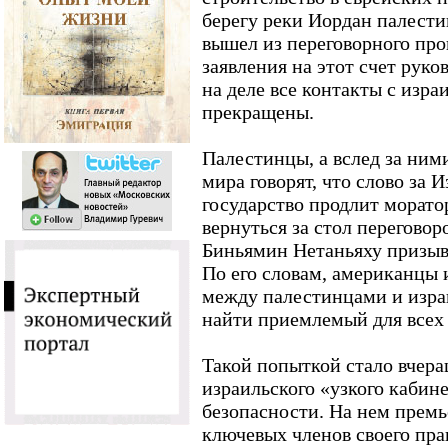
берегу реки Иордан палест
вышел из переговорного про
заявления на этот счет рук
на деле все контакты с изра
прекращены.
Палестинцы, а вслед за ними
мира говорят, что слово за 
государство продлит морато
вернуться за стол переговор
Биньямин Нетаньяху призыв
По его словам, американцы
между палестинцами и израи
найти приемлемый для всех 
Такой попыткой стало вчера
израильского «узкого кабин
безопасности. На нем премь
ключевых членов своего пра