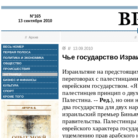
N°165
13 сентября 2010
//
Архив
/
ВЕСЬ НОМЕР
//
13.09.2010
ПЕРВАЯ ПОЛОСА
Чье государство Изра
ПОЛИТИКА И ЭКОНОМИКА
ОБЩЕСТВО
ПРОИСШЕСТВИЯ
Израильтяне на предстоящи
ЗАГРАНИЦА
переговорах с палестинцам
БИЗНЕС И ФИНАНСЫ
еврейским государством. «Я
КУЛЬТУРА
СПОРТ
палестинцев принцип о двух
КРОМЕ ТОГО
Палестина. --
Ред.
), но они 
два государства для двух нар
израильский премьер Бинья
правительства. Палестинцы 
еврейского характера госуда
ущемлению прав арабского н