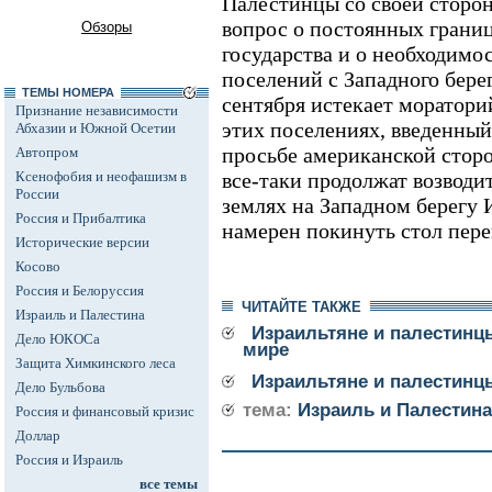
Палестинцы со своей сторон
вопрос о постоянных границ
Обзоры
государства и о необходимо
поселений с Западного бере
ТЕМЫ НОМЕРА
сентября истекает моратори
Признание независимости
этих поселениях, введенны
Абхазии и Южной Осетии
просьбе американской сторо
Автопром
Ксенофобия и неофашизм в
все-таки продолжат возводи
России
землях на Западном берегу 
Россия и Прибалтика
намерен покинуть стол пере
Исторические версии
Косово
Россия и Белоруссия
ЧИТАЙТЕ ТАКЖЕ
Израиль и Палестина
Израильтяне и палестинц
Дело ЮКОСа
мире
Защита Химкинского леса
Израильтяне и палестинц
Дело Бульбова
тема:
Израиль и Палестина
Россия и финансовый кризис
Доллар
Россия и Израиль
все темы