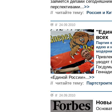
займется делами сегодняшними
>>
перспективами...
// читайте тему:
Россия и Ки
//
24.09.2010
"Един
всех
Партия 
идею и 
модерни
Привлек
уводят 
Госдумы
Геннади
>>
«Единой России»...
// читайте тему:
Партстроит
//
24.09.2010
Новы
Основат