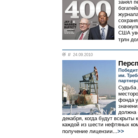
занял п
богатей
журнала
сохраня
совокуп
США уве
трлн дол
//
24.09.2010
Перс
Победит
им. Треб
партнер
Судьба 
месторо
фонда у
значения
должна 
декабря, когда будут вскрыты
каждой из шести нефтяных ко
>>
получение лицензии...