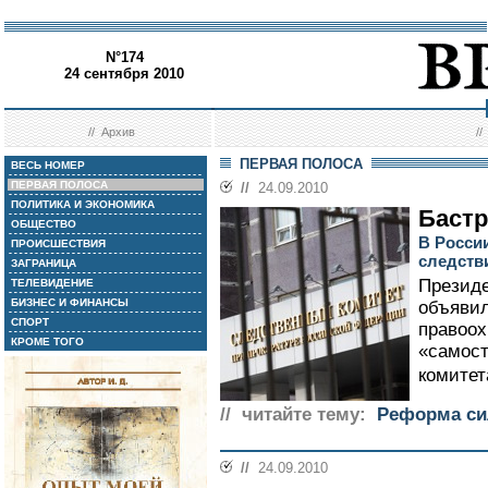
N°174
24 сентября 2010
//
Архив
/
ПЕРВАЯ ПОЛОСА
ВЕСЬ НОМЕР
ПЕРВАЯ ПОЛОСА
//
24.09.2010
ПОЛИТИКА И ЭКОНОМИКА
Бастр
ОБЩЕСТВО
В Росси
ПРОИСШЕСТВИЯ
следств
ЗАГРАНИЦА
Презид
ТЕЛЕВИДЕНИЕ
БИЗНЕС И ФИНАНСЫ
объявил
СПОРТ
правоох
КРОМЕ ТОГО
«самост
комитета
// читайте тему:
Реформа си
//
24.09.2010