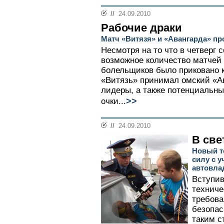
//
24.09.2010
Рабочие драки
Матч «Витязя» и «Авангарда» пр
Несмотря на то что в четверг
возможное количество матчей 
болельщиков было приковано к
«Витязь» принимал омский «Ав
лидеры, а также потенциальны
>>
очки...
//
24.09.2010
В све
Новый т
силу с 
автовла
Вступив
техниче
требова
безопас
таким с