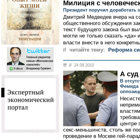
Милиция с человечес
Президент поручил доработать з
Дмитрий Медведев вчера на со
общественного обсуждения за
текст будущего закона был вы
могли не только сказать «да» 
власти внести в него конкретны
// читайте тему:
Реформа си
//
24.09.2010
А суд
В отсут
Фемида 
оппозиц
Несист
неприм
властям
требова
центре 
секс-меньшинств, столь же п
проведение в Москве гей-пара