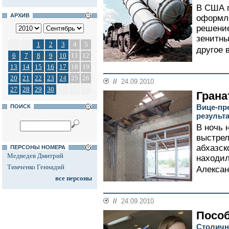
В США 
АРХИВ
оформле
решение
зенитны
1
2
3
4
5
другое 
6
7
8
9
10
11
12
13
14
15
16
17
18
19
20
21
22
23
24
25
26
//
24.09.2010
27
28
29
30
Грана
Вице-пр
ПОИСК
результ
В ночь 
выстрел
абхазск
ПЕРСОНЫ НОМЕРА
Медведев Дмитрий
находил
Тимченко Геннадий
Алексан
все персоны
//
24.09.2010
Пособ
Столичн