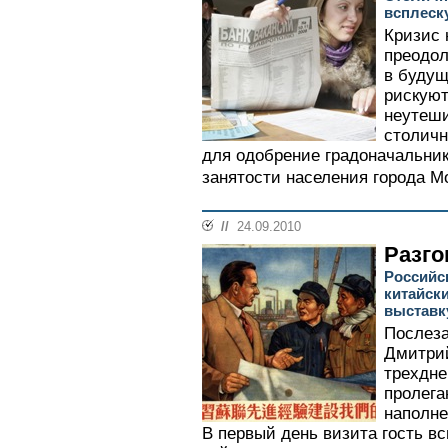
всплеск
Кризис 
преодол
в будущ
рискуют
неутеши
столичн
для одобрение градоначальни
занятости населения города Мо
//
24.09.2010
Разго
Российск
китайск
выставк
Послеза
Дмитри
трехдне
пролега
наполне
В первый день визита гость в