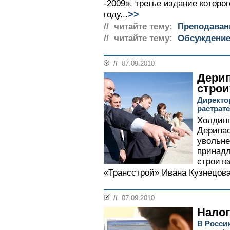
-2009», третье издание котор
>>
году...
// читайте тему:
Преподаван
// читайте тему:
Обсуждение
//
07.09.2010
Дерип
стро
Директо
растрате
Холдинг
Дерипас
увольне
принад
строите
«Трансстрой» Ивана Кузнецова 
//
07.09.2010
Налог
В Росси