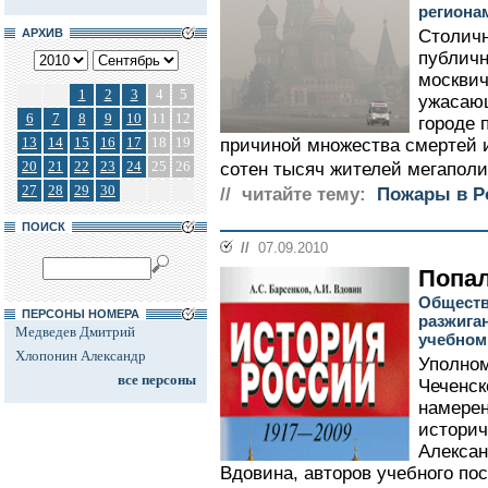
региона
АРХИВ
Столичн
публичн
москвич
1
2
3
4
5
ужасающ
6
7
8
9
10
11
12
городе 
13
14
15
16
17
18
19
причиной множества смертей 
20
21
22
23
24
25
26
сотен тысяч жителей мегаполис
27
28
29
30
// читайте тему:
Пожары в Р
ПОИСК
//
07.09.2010
Попал
Обществ
ПЕРСОНЫ НОМЕРА
разжига
Медведев Дмитрий
учебном
Хлопонин Александр
Уполном
все персоны
Чеченск
намерен
историч
Алексан
Вдовина, авторов учебного по