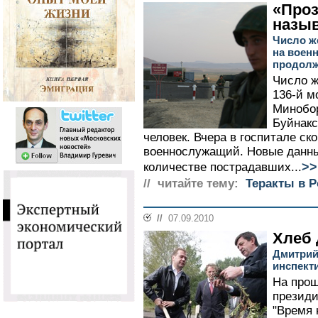
«Проз
назы
Число ж
на военн
продолж
Число ж
136-й м
Минобор
Буйнакс
человек. Вчера в госпитале ск
военнослужащий. Новые данны
>>
количестве пострадавших...
// читайте тему:
Теракты в Р
//
07.09.2010
Хлеб 
Дмитрий
инспект
На прош
президи
"Время 