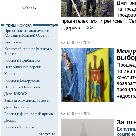
Дмитрий
Обзоры
на пред
продово
правительство, и регионы". Св
ТЕМЫ НОМЕРА
>>
сдержал...
Признание независимости
Абхазии и Южной Осетии
Автопром
//
07.09.2010
Ксенофобия и неофашизм в
Молда
России
выбо
Россия и Прибалтика
Прошед
Исторические версии
по иниц
Косово
констит
Россия и Белоруссия
возврат
Израиль и Палестина
президе
Дело ЮКОСа
недоста
Защита Химкинского леса
Дело Бульбова
Россия и финансовый кризис
//
07.09.2010
Доллар
За от
Россия и Израиль
Депутат
все темы
компенс