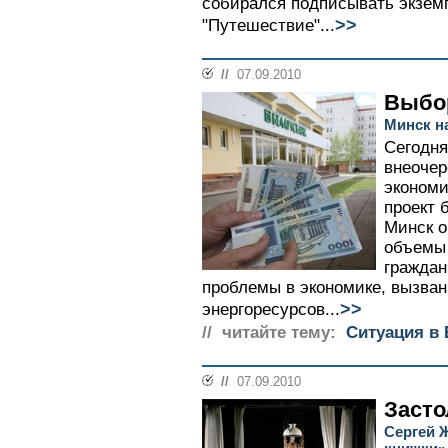
собирался подписывать экзем
>>
"Путешествие"...
//
07.09.2010
Выбо
Минск н
Сегодня
внеочер
экономи
проект 
Минск о
объемы
граждан
проблемы в экономике, вызва
>>
энергоресурсов...
// читайте тему:
Ситуация в
//
07.09.2010
Засто
Сергей 