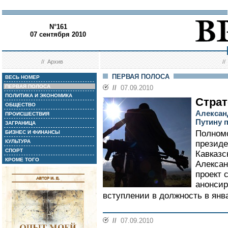
N°161
07 сентября 2010
//
Архив
/
ПЕРВАЯ ПОЛОСА
ВЕСЬ НОМЕР
ПЕРВАЯ ПОЛОСА
//
07.09.2010
ПОЛИТИКА И ЭКОНОМИКА
Страт
ОБЩЕСТВО
Алексан
ПРОИСШЕСТВИЯ
Путину 
ЗАГРАНИЦА
Полном
БИЗНЕС И ФИНАНСЫ
КУЛЬТУРА
президе
СПОРТ
Кавказс
КРОМЕ ТОГО
Алексан
проект 
анонсир
вступлении в должность в январ
//
07.09.2010