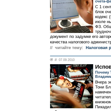
счета-ф
С 1 сен
блок оч
кодекс 
июле ны
ФЗ. Обш
трудноч
документ по задумке его авто
качества налогового администр
// читайте тему:
Налоговая 
//
07.09.2010
Испов
Почему 
Владими
Вчера э
Тони Бл
намечен
читател
книжном
Пикадил