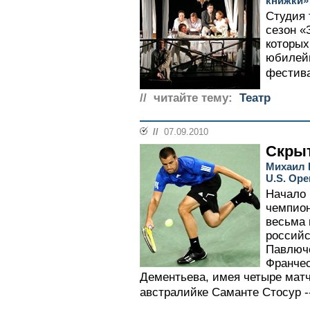
книжки»
Студия 
сезон «
которых
юбилей
фестива
// читайте тему:
Театр
//
07.09.2010
Скры
Михаил 
U.S. Ope
Начало 
чемпион
весьма 
российс
Павлюче
Франчес
Дементьева, имея четыре матч
австралийке Саманте Стосур -- 3