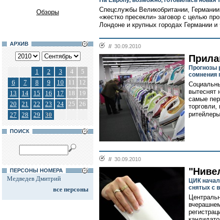
На Европу, возможно, готовилась новая 
Спецслужбы Великобритании, Германии
Обзоры
«жестко пресекли» заговор с целью пр
Лондоне и крупных городах Германии и 
АРХИВ
//
30.09.2010
Прила
Прогнозы 
1
2
3
4
5
сомнения 
6
7
8
9
10
11
12
Социальны
вытеснят 
13
14
15
16
17
18
19
самые пер
20
21
22
23
24
25
26
торговли,
ритейлеры
27
28
29
30
ПОИСК
//
30.09.2010
"Ниве
ПЕРСОНЫ НОМЕРА
Медведев Дмитрий
ЦИК начал
снятых с 
все персоны
Центральн
вчерашнем
регистрац
кандидато