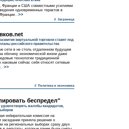
террористическая атака
, Франции и США совместными усилиями
оведения одновременных терактов в
>>
Франции...
//
Заграница
вков.net
развития виртуальной торговли ставят под
планы российского правительства
е сети в не столь отдаленном будущем
на обочину экономической жизни даже
едовые технологии традиционной
 к каковым сейчас себя относят сетевые
>>
...
//
Политика и экономика
лировать беспредел"
 удовлетворять жалобы кандидатов,
выборов
ая избирательная комиссия на
 заседании приняла решение о
ии на региональных выборах сразу двух
в в депутаты, которые ранее были сняты