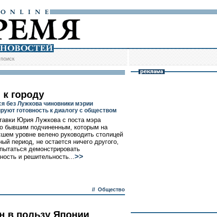
/
поиск
 к городу
я без Лужкова чиновники мэрии
руют готовность к диалогу с обществом
тавки Юрия Лужкова с поста мэра
о бывшим подчиненным, которым на
шем уровне велено руководить столицей
ный период, не остается ничего другого,
 пытаться демонстрировать
>>
ность и решительность...
//
Общество
н в пользу Японии