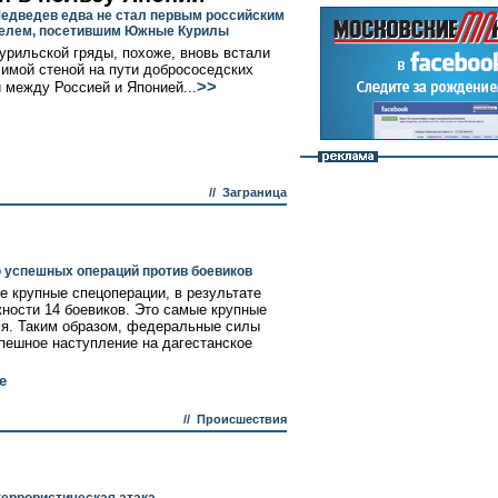
едведев едва не стал первым российским
елем, посетившим Южные Курилы
урильской гряды, похоже, вновь встали
имой стеной на пути добрососедских
>>
 между Россией и Японией...
//
Заграница
 успешных операций против боевиков
е крупные спецоперации, в результате
ности 14 боевиков. Это самые крупные
мя. Таким образом, федеральные силы
спешное наступление на дагестанское
е
//
Происшествия