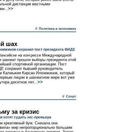
альной дистанции местными
>>
ми...
//
Политика и экономика
й шах
юмжинов сохранил пост президента ФИДЕ
ансийске на конгрессе Международной
 шахмат прошли выборы президента этой
ейшей спортивной организации. Пост
Е сохранил бывший руководитель
и Калмыкия Кирсан Илюмжинов, который
первым лицом в шахматном мире вот уже
>>
тора десятков лет...
//
Спорт
ьму за кризис
и хотят судить экс-премьера
и креативный бум. Сначала она
вила» мир непропорционально большим
ом токсичных банковских активов. Затем -