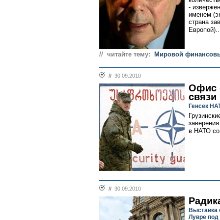
- изверже
именем (э
страна за
Европой)..
// читайте тему:
Мировой финансовы
//
30.09.2010
Офис 
связи
Генсек НА
Грузински
заверения
в НАТО со
//
30.09.2010
Радик
Выставка 
Лувре под