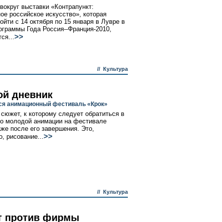
вокруг выставки «Контрапункт:
ое российское искусство», которая
ойти с 14 октября по 15 января в Лувре в
ограммы Года Россия--Франция-2010,
>>
ся...
//
Культура
ой дневник
я анимационный фестиваль «Крок»
 сюжет, к которому следует обратиться в
 о молодой анимации на фестивале
аже после его завершения. Это,
>>
, рисование...
//
Культура
т против фирмы