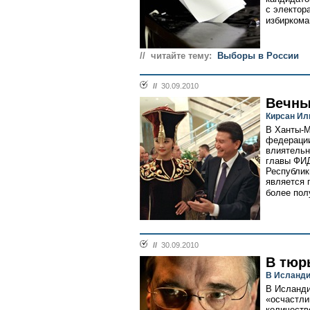
с электор
избиркома
// читайте тему:
Выборы в России
//
30.09.2010
Вечны
Кирсан Ил
В Ханты-М
федерации
влиятельн
главы ФИД
Республик
является 
более полу
//
30.09.2010
В тюр
В Исланди
В Исланди
«осчастли
количеств