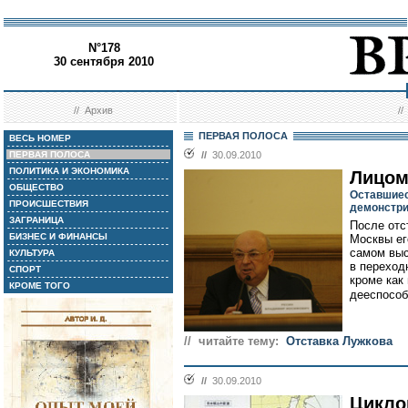
N°178
30 сентября 2010
//
Архив
/
ПЕРВАЯ ПОЛОСА
ВЕСЬ НОМЕР
ПЕРВАЯ ПОЛОСА
//
30.09.2010
ПОЛИТИКА И ЭКОНОМИКА
Лицом
ОБЩЕСТВО
Оставшиес
ПРОИСШЕСТВИЯ
демонстри
ЗАГРАНИЦА
После отс
БИЗНЕС И ФИНАНСЫ
Москвы ег
самом выс
КУЛЬТУРА
в переход
СПОРТ
кроме как
КРОМЕ ТОГО
дееспособ
// читайте тему:
Отставка Лужкова
//
30.09.2010
Цикло