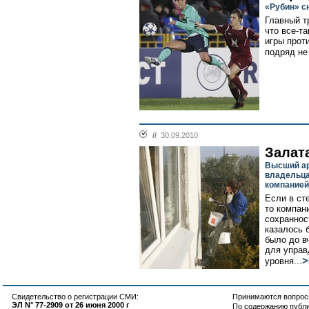
«Рубин» с
Главный т
что все-т
игры прот
подряд не
//
30.09.2010
Залат
Высший ар
владельца
компанией
Если в ст
то компан
сохраннос
казалось 
было до в
для управ
>
уровня...
Свидетельство о регистрации СМИ:
Принимаются вопросы
ЭЛ N° 77-2909 от 26 июня 2000 г
По содержанию публ