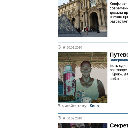
Конфликт 
современн
должна пр
рамках пр
разрастает
//
30.09.2010
Путев
Завершилс
Есть один
разговоре
«Крок», д
собственно
// читайте тему:
Кино
//
30.09.2010
Секре