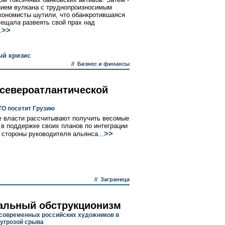
нием вулкана с труднопроизносимым
кономисты шутили, что обанкротившаяся
вещала развеять свой прах над
>>
.
й кризис
//
Бизнес и финансы
североатлантической
ТО посетит Грузию
е власти рассчитывают получить весомые
 в поддержке своих планов по интеграции
>>
 стороны руководителя альянса...
//
Заграница
альный обструкционизм
современных российских художников в
 угрозой срыва