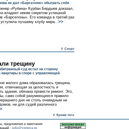
нова не дал «Барселоне» обыграть себя
ренер «Рубина» Курбан Бердыев доказал,
аки владеет неким секретом успешной
ив «Барселоны». Его команда в третий раз
>>
 уступила лучшему клубу мира...
//
Спорт
али трещину
битражный суд встал на сторону
 квартиры в споре с управляющей
ене жилого дома образовалась трещина,
ия, отвечающая за целостность и
ть здания, обязана провести ремонт. Это,
бы, само собой разумеющееся правило
черашнего дня не столь очевидным ни
домов, ни для судей различного
>
//
Кроме того
, предложения и замечания:
info@vremya.ru
икаций -