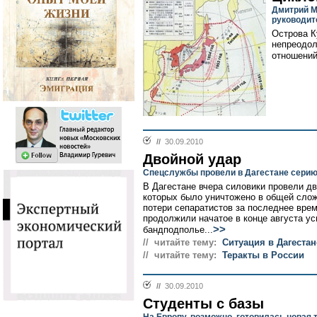
Дмитрий М
руководит
Острова К
непреодол
отношений
//
30.09.2010
Двойной удар
Спецслужбы провели в Дагестане серию
В Дагестане вчера силовики провели дв
которых было уничтожено в общей слож
потери сепаратистов за последнее вре
продолжили начатое в конце августа у
>>
бандподполье...
// читайте тему:
Ситуация в Дагестан
// читайте тему:
Теракты в России
//
30.09.2010
Студенты с базы