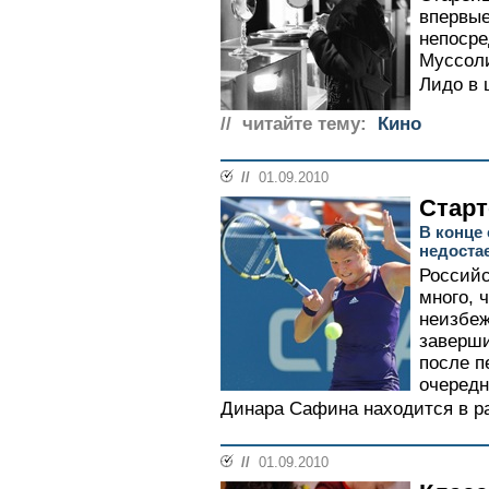
впервые
непосре
Муссоли
Лидо в 
// читайте тему:
Кино
//
01.09.2010
Старт
В конце
недоста
Российс
много, 
неизбеж
заверши
после п
очередн
Динара Сафина находится в ра
//
01.09.2010