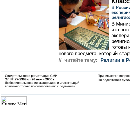
Клас
В России
экспери
религио
В Минис
что рос
экспери
религио
готовы 
нового предмета, который старт
// читайте тему:
Религии в Р
Свидетельство о регистрации СМИ:
Принимаются вопросы
ЭЛ N° 77-2909 от 26 июня 2000 г
По содержанию публ
Любое использование материалов и иллюстраций
возможно только по согласованию с редакцией