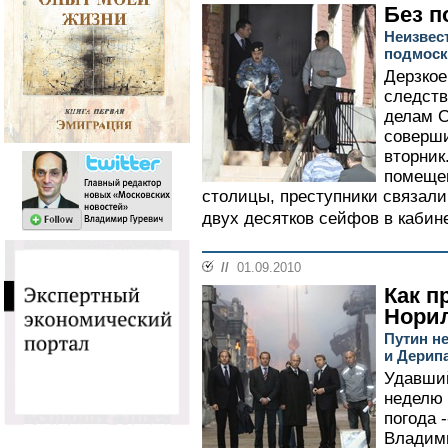
Без п
Неизвес
подмоск
Дерзкое
следств
делам С
соверши
вторник
помещен
столицы, преступники связали
двух десятков сейфов в кабине
//
01.09.2010
Как п
Нори
Путин н
и Дерип
Удавший
неделю 
погода 
Владими