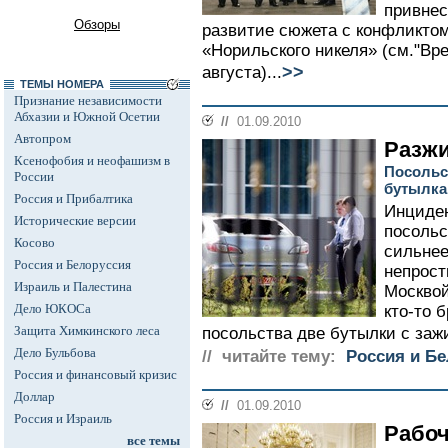
привнес
Обзоры
развитие сюжета с конфликто
«Норильского никеля» (см."Вре
>>
августа)...
ТЕМЫ НОМЕРА
Признание независимости
Абхазии и Южной Осетии
//
01.09.2010
Автопром
Разжи
Ксенофобия и неофашизм в
Посольс
России
бутылк
Россия и Прибалтика
Инциден
Исторические версии
посольс
Косово
сильнее
Россия и Белоруссия
непрост
Израиль и Палестина
Москвой
Дело ЮКОСа
кто-то 
Защита Химкинского леса
посольства две бутылки с заж
Дело Бульбова
// читайте тему:
Россия и Б
Россия и финансовый кризис
Доллар
//
01.09.2010
Россия и Израиль
Рабоч
все темы