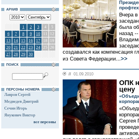
Президе
профтех
АРХИВ
Вчера в
заседан
была об
1
2
3
4
5
назад -
6
7
8
9
10
11
12
Владими
13
14
15
16
17
18
19
заседаю
20
21
22
23
24
25
26
создавался как компенсация г
27
28
29
30
>>
из Совета Федерации...
ПОИСК
//
01.09.2010
ОПК н
цену
ПЕРСОНЫ НОМЕРА
Лавров Сергей
«Объед
корпора
Медведев Дмитрий
«Объед
Сечин Игорь
корпора
Янукович Виктор
Сергея 
все персоны
проведе
активов