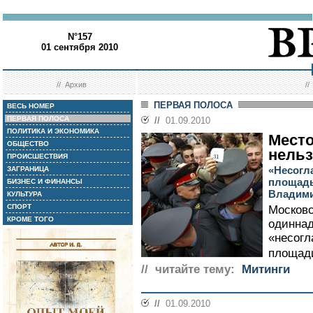
N°157
01 сентября 2010
//
Архив
/
ПЕРВАЯ ПОЛОСА
ВЕСЬ НОМЕР
ПЕРВАЯ ПОЛОСА
//
01.09.2010
ПОЛИТИКА И ЭКОНОМИКА
Место
ОБЩЕСТВО
нель
ПРОИСШЕСТВИЯ
«Несогл
ЗАГРАНИЦА
площадь
БИЗНЕС И ФИНАНСЫ
Владими
КУЛЬТУРА
СПОРТ
Московс
КРОМЕ ТОГО
одиннад
«несогл
площади
// читайте тему:
Митинги
//
01.09.2010