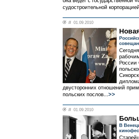
она ведет с государственной 
судостроительной корпорацией
//
01.09.2010
Новая
Российс
совещан
Сегодня
рабочим
России 
польско
Сикорск
диплома
двусторонних отношений прим
>>
польских послов...
//
01.09.2010
Больш
В Венец
кинофес
Старейш