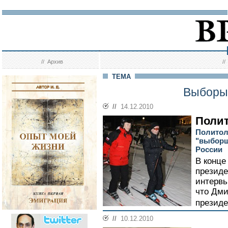
//
Архив
/
ТЕМА
Выборы 
//
14.12.2010
Поли
Политол
"выборщ
России
В конце
президе
интервь
что Дми
президе
//
10.12.2010