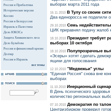
выборах марта 2011 года
Россия и Прибалтика
Исторические версии
В Тулу со своим сит
16.11.2010
Косово
Два единоросса не поделили о
Россия и Белоруссия
Семь недействител
29.10.2010
Израиль и Палестина
ЦИК приравнял подачу жалоб 
Дело ЮКОСа
Защита Химкинского леса
Президент требует р
18.10.2010
выборах 10 октября
Дело Бульбова
Россия и финансовый кризис
Полупрозрачные в
18.10.2010
Доллар
«Эсеры» хотят сделать демок
Россия и Израиль
ящики для голосования
все темы
"Медвежьи" углы
12.10.2010
"Единая Россия" снова вне ко
АРХИВ
выборах
ПОИСК
Инерционный сцена
11.10.2010
В День психического здоровья
количество региональных выб
Демократия по тало
07.10.2010
Центризбирком проверил гото