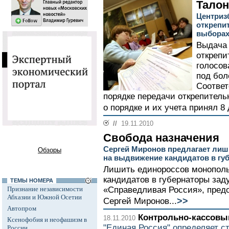
Талон
Центриз
открепи
выбора
Выдача 
открепи
голосов
под бол
Соответ
порядке передачи открепител
о порядке и их учета принял 8
//
19.11.2010
Свобода назначения
Сергей Миронов предлагает ли
Обзоры
на выдвижение кандидатов в гу
Лишить единороссов монополь
кандидатов в губернаторы зад
ТЕМЫ НОМЕРА
Признание независимости
«Справедливая Россия», пред
Абхазии и Южной Осетии
>>
Сергей Миронов...
Автопром
Контрольно-кассовы
18.11.2010
Ксенофобия и неофашизм в
"Единая Россия" определяет с
России