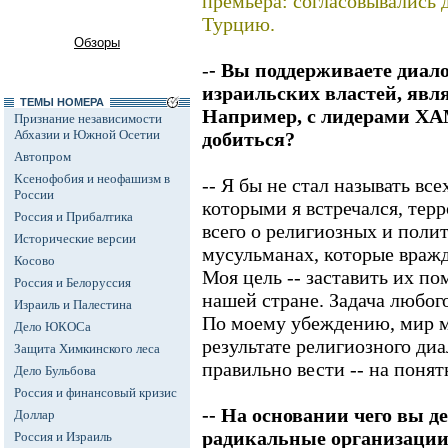
премьера: согласовывались 
Турцию.
Обзоры
-
- Вы поддерживаете диало
израильских властей, явл
ТЕМЫ НОМЕРА
Например, с лидерами ХА
Признание независимости
Абхазии и Южной Осетии
добиться?
Автопром
Ксенофобия и неофашизм в
-- Я бы не стал называть вс
России
которыми я встречался, тер
Россия и Прибалтика
всего о религиозных и поли
Исторические версии
мусульманах, которые вражд
Косово
Моя цель -- заставить их по
Россия и Белоруссия
нашей стране. Задача любого
Израиль и Палестина
По моему убеждению, мир м
Дело ЮКОСа
результате религиозного диал
Защита Химкинского леса
правильно вести -- на понят
Дело Бульбова
Россия и финансовый кризис
-- На основании чего вы д
Доллар
радикальные организации
Россия и Израиль