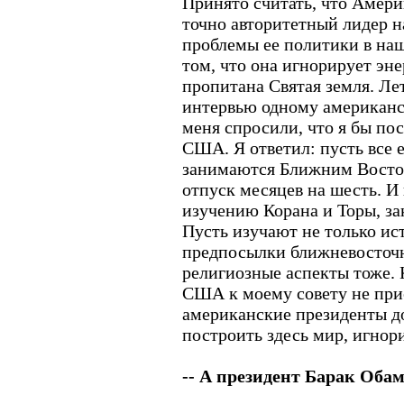
Принято считать, что Амери
точно авторитетный лидер 
проблемы ее политики в наш
том, что она игнорирует эн
пропитана Святая земля. Лет
интервью одному американ
меня спросили, что я бы по
США. Я ответил: пусть все 
занимаются Ближним Восток
отпуск месяцев на шесть. И 
изучению Корана и Торы, за
Пусть изучают не только ис
предпосылки ближневосточн
религиозные аспекты тоже.
США к моему совету не прис
американские президенты д
построить здесь мир, игнор
-- А президент Барак Оба