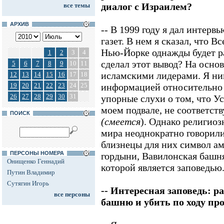
диалог с Израилем?
все темы
АРХИВ
-- В 1999 году я дал интерв
газет. В нем я сказал, что 
Нью-Йорке однажды будет ра
1
2
3
4
сделал этот вывод? На осно
5
6
7
8
9
10
11
исламскими лидерами. Я ник
12
13
14
15
16
17
18
19
20
21
22
23
24
25
информацией относительно 
26
27
28
29
30
31
упорные слухи о том, что У
моем подвале, не соответст
ПОИСК
(смеется
). Однако религио
мира неоднократно говорили
близнецы для них символ а
ПЕРСОНЫ НОМЕРА
гордыни, Вавилонская башня
Онищенко Геннадий
которой является заповедью.
Путин Владимир
Сутягин Игорь
-- Интересная заповедь: 
все персоны
башню и убить по ходу про