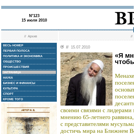
N°123
15 июля 2010
//
Архив
/
ВЕСЬ НОМЕР
//
15.07.2010
ПЕРВАЯ ПОЛОСА
«Я мн
ПОЛИТИКА И ЭКОНОМИКА
чтобы
ОБЩЕСТВО
ПРОИСШЕСТВИЯ
ЗАГРАНИЦА
Менахе
НАУКА
поселен
БИЗНЕС И ФИНАНСЫ
основа
КУЛЬТУРА
СПОРТ
поселе
КРОМЕ ТОГО
десант
своими связями с лидерами 
мнению 65-летнего раввина,
с представителями мусульм
достичь мира на Ближнем Во