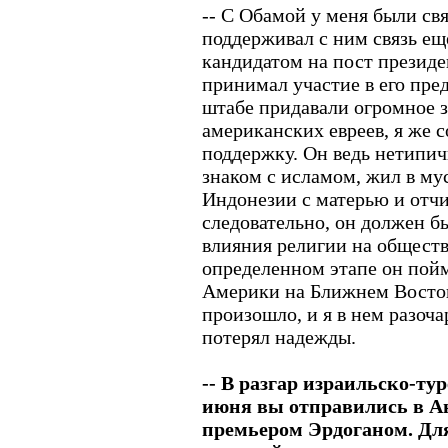
-- С Обамой у меня были св
поддерживал с ним связь еще
кандидатом на пост президе
принимал участие в его пре
штабе придавали огромное 
американских евреев, я же 
поддержку. Он ведь нетипи
знаком с исламом, жил в му
Индонезии с матерью и отч
следовательно, он должен б
влияния религии на обществ
определенном этапе он пой
Америки на Ближнем Восток
произошло, и я в нем разоча
потерял надежды.
-- В разгар израильско-ту
июня вы отправились в Ан
премьером Эрдоганом. Для