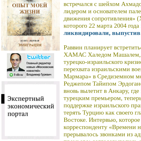
встречался с шейхом Ахмад
лидером и основателем пал
движения сопротивления» (
которого 22 марта 2004 года
ликвидировали, выпустив 
Раввин планирует встретить
ХАМАС Халедом Машалем, а 
турецко-израильского кризи
перехвата израильскими во
Мармара» в Средиземном мор
Реджепом Тайипом Эрдоган
вновь вылетит в Анкару, где
турецким премьером, теперь
поддержке израильского прав
терять Турцию как своего г
Востоке. Интервью, котор
корреспонденту «Времени но
прерывалось звонками из а