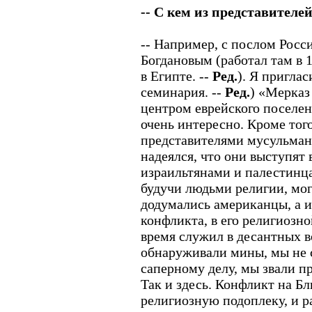
-- С кем из представителе
-- Например, с послом Рос
Богдановым (работал там в 1
в Египте. --
Ред.
). Я приглас
семинария. --
Ред.
) «Мерказ
центром еврейского поселе
очень интересно. Кроме того
представителями мусульманс
надеялся, что они выступят
израильтянами и палестинца
будучи людьми религии, могу
додумались американцы, а и
конфликта, в его религиозно
время служил в десантных в
обнаруживали мины, мы не 
саперному делу, мы звали 
Так и здесь. Конфликт на Б
религиозную подоплеку, и р