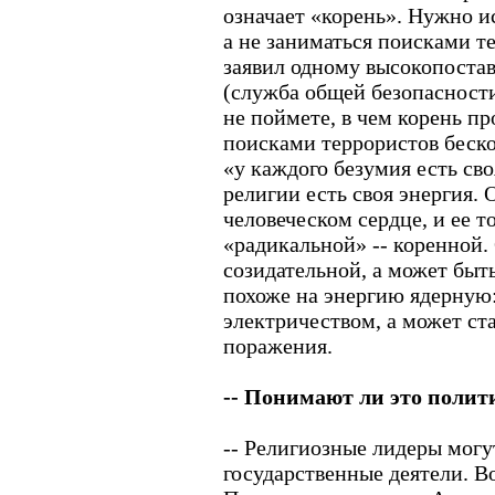
означает «корень». Нужно и
а не заниматься поисками т
заявил одному высокопост
(служба общей безопасности
не поймете, в чем корень пр
поисками террористов беско
«у каждого безумия есть св
религии есть своя энергия. 
человеческом сердце, и ее т
«радикальной» -- коренной.
созидательной, а может быт
похоже на энергию ядерную:
электричеством, а может ст
поражения.
-- Понимают ли это полит
-- Религиозные лидеры могу
государственные деятели. В