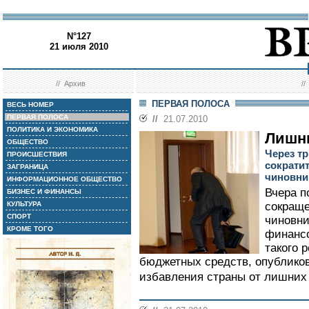
N°127
21 июля 2010
//
Архив
/
ПЕРВАЯ ПОЛОСА
ВЕСЬ НОМЕР
ПЕРВАЯ ПОЛОСА
//
21.07.2010
ПОЛИТИКА И ЭКОНОМИКА
Лишн
ОБЩЕСТВО
Через т
ПРОИСШЕСТВИЯ
сократи
ЗАГРАНИЦА
чиновни
ИНФОРМАЦИОННОЕ ОБЩЕСТВО
Вчера п
БИЗНЕС И ФИНАНСЫ
КУЛЬТУРА
сокращ
СПОРТ
чиновни
КРОМЕ ТОГО
финанс
такого 
бюджетных средств, опублико
избавления страны от лишних 