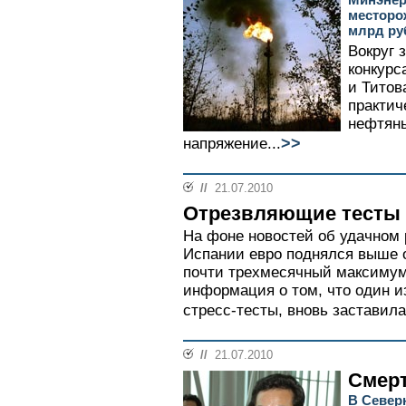
месторож
млрд ру
Вокруг 
конкурс
и Титов
практич
нефтяны
>>
напряжение...
//
21.07.2010
Отрезвляющие тесты
На фоне новостей об удачном
Испании евро поднялся выше о
почти трехмесячный максимум
информация о том, что один и
стресс-тесты, вновь заставила
//
21.07.2010
Смер
В Север