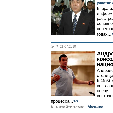
участни
Вчера и
информа
расстре
основно
перегов
годах...
//
21.07.2010
Андре
консо
наци
Андрейс
столица
В 1996-
возглав
оперу -
восточн
>>
процесса...
// читайте тему:
Музыка