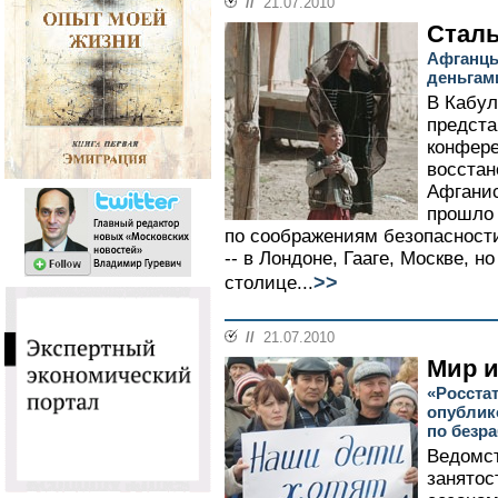
//
21.07.2010
Сталь
Афганцы
деньгам
В Кабул
предста
конфере
восстан
Афганис
прошло 
по соображениям безопасности
-- в Лондоне, Гааге, Москве, н
>>
столице...
//
21.07.2010
Мир и
«Росста
опублик
по безра
Ведомст
занятос