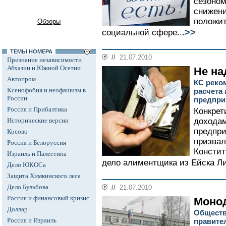
сезоном
снижени
положит
Обзоры
>>
социальной сфере...
ТЕМЫ НОМЕРА
//
21.07.2010
Признание независимости
Абхазии и Южной Осетии
Не на
Автопром
КС реко
Ксенофобия и неофашизм в
расчета
России
предпри
Россия и Прибалтика
Конкрет
Исторические версии
дохода
предпри
Косово
призвал
Россия и Белоруссия
Констит
Израиль и Палестина
дело алиментщика из Ейска Ли
Дело ЮКОСа
Защита Химкинского леса
Дело Бульбова
//
21.07.2010
Россия и финансовый кризис
Моно
Доллар
Обществ
Россия и Израиль
правите