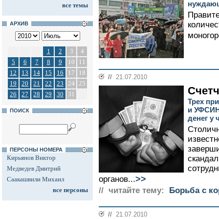
нуждающ
все темы
Правите
количес
АРХИВ
моногор
1
2
3
4
5
6
7
8
9
10
11
12
13
14
15
16
17
18
//
21.07.2010
19
20
21
22
23
24
25
Счет
26
27
28
29
30
31
Трех пр
и УФСИН
ПОИСК
денег у
Столичн
известн
заверши
ПЕРСОНЫ НОМЕРА
Кирьянов Виктор
скандал
сотрудн
Медведев Дмитрий
>>
органов...
Саакашвили Михаил
// читайте тему:
Борьба с к
все персоны
//
21.07.2010