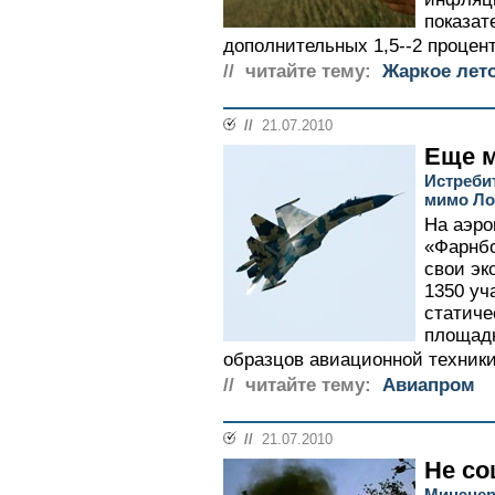
показат
дополнительных 1,5--2 процент
// читайте тему:
Жаркое лето
//
21.07.2010
Еще м
Истреби
мимо Ло
На аэро
«Фарнбо
свои эк
1350 уч
статиче
площадк
образцов авиационной техники
// читайте тему:
Авиапром
//
21.07.2010
Не со
Минэнер