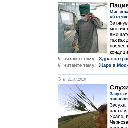
Пацие
Минздра
об отме
Затянув
многих 
вмешате
так как
послео
кондици
// читайте тему:
Здравоохра
// читайте тему:
Жара в Мос
//
21.07.2010
Слухи
Засуха 
чиновни
Засуха,
часть у
Урале, 
Чернозе
инфляц