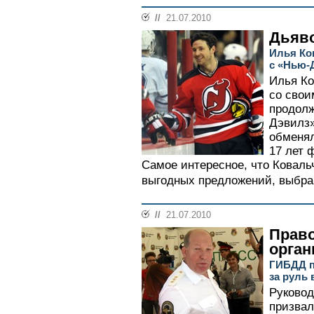
//
21.07.2010
Дьяво
Илья Ко
с «Нью-
Илья Ко
со свои
продол
Дэвилз»
обменял
17 лет 
Самое интересное, что Ковальч
выгодных предложений, выбрав
//
21.07.2010
Прав
орга
ГИБДД п
за руль 
Руковод
призвал