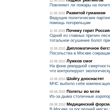
Поджог рейтингов
11.08.2010
Повлияют ли пожары на полит
Развитой гуманизм
11.08.2010
Ведущие политические партии
помощь погорельцам
Почему горит Россия
11.08.2010
Одной из главных причин лесн
тотальное осушение болот при
Дипломатичное бегс
10.08.2010
Посольства в Москве сокраща
Лужков смог
10.08.2010
На фоне рекордной смертности
что контролируют экологическ
Шойгу дооснастят
10.08.2010
МЧС выбило себе компенсаци
Полеты во мгле
09.08.2010
Из-за дыма столичные аэропо
Медицинский форсм
09.08.2010
В Москве за последний месяц