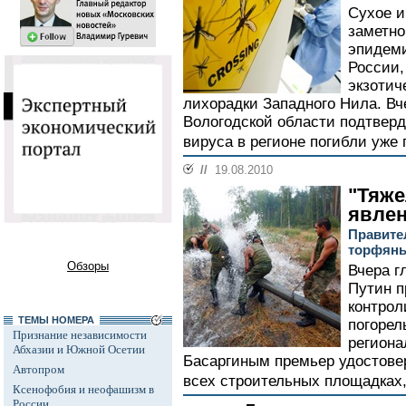
Сухое и
заметно
эпидеми
России,
экзотич
лихорадки Западного Нила. В
Вологодской области подтверд
вируса в регионе погибли уже п
//
19.08.2010
"Тяж
явле
Правите
торфяны
Обзоры
Вчера г
Путин п
контрол
ТЕМЫ НОМЕРА
погорел
Признание независимости
региона
Абхазии и Южной Осетии
Басаргиным премьер удостовер
Автопром
всех строительных площадках,
Ксенофобия и неофашизм в
России