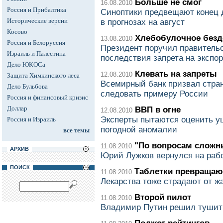
Больше не смог
16.08.2010
Россия и Прибалтика
Синоптики предвещают конец 
Исторические версии
в прогнозах на август
Косово
Хлебобулочное безд
13.08.2010
Россия и Белоруссия
Президент поручил правитель
Израиль и Палестина
последствия запрета на экспор
Дело ЮКОСа
Клевать на запреты
12.08.2010
Защита Химкинского леса
Всемирный банк призвал стран
Дело Бульбова
следовать примеру России
Россия и финансовый кризис
Доллар
ВВП в огне
12.08.2010
Эксперты пытаются оценить у
Россия и Израиль
погодной аномалии
все темы
"По вопросам сложн
11.08.2010
АРХИВ
Юрий Лужков вернулся на раб
ПОИСК
Таблетки превращают
11.08.2010
Лекарства тоже страдают от ж
Второй пилот
11.08.2010
Владимир Путин решил тушит