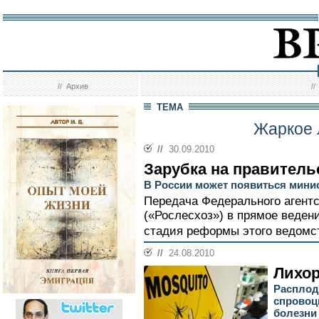
//
Архив
/
ТЕМА
Жаркое 
//
30.09.2010
Зарубка на правитель
В России может появиться мини
Передача Федерального агентс
(«Рослесхоз») в прямое веден
стадия реформы этого ведомст
//
24.08.2010
Лихор
Расплод
спровоц
болезни