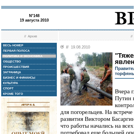
N°148
19 августа 2010
//
Архив
/
ВЕСЬ НОМЕР
//
19.08.2010
ПЕРВАЯ ПОЛОСА
"Тяж
ПОЛИТИКА И ЭКОНОМИКА
явле
ОБЩЕСТВО
ПРОИСШЕСТВИЯ
Правите
ЗАГРАНИЦА
торфяны
БИЗНЕС И ФИНАНСЫ
КУЛЬТУРА
СПОРТ
Вчера 
КРОМЕ ТОГО
Путин 
контро
для погорельцев. На встреч
развития Виктором Басарги
что работы начались на все
потребовал еще большей оп