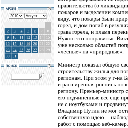
правительства (о ликвидаци
АРХИВ
пожаров и выделении компе
виду, что пожары были при
горел, и дом погиб в резуль
1
трава горела, и пламя перек
2
3
4
5
6
7
8
9
10
11
12
13
14
15
Нужно это поправить». Викт
16
17
18
19
20
21
22
уже несколько областей поп
23
24
25
26
27
28
29
«лесные» на «природные».
30
31
Министр показал общую сво
ПОИСК
строительству жилья для по
регионам. При этом у г-на Б
и расширенная роспись по 
региону. Премьер-министр с
его подчиненные все еще при
не с ноутбуками и продвин
Владимир Путин не мог ост
собственную идею -- наблюд
работ с помощью веб-камер.