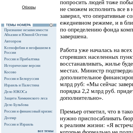
попросить людей тоже побы
Обзоры
не сможем исполнить все в
заверил, что оперативные с
ежедневном режиме, и в бли
ТЕМЫ НОМЕРА
по определению фонда комп
Признание независимости
Абхазии и Южной Осетии
завершена.
Автопром
Ксенофобия и неофашизм в
Работа уже началась на всех
России
сгоревших населенных пунк
Россия и Прибалтика
восстанавливать, жилье буде
Исторические версии
местах. Министр подтвердил
Косово
дополнительное финансиров
Россия и Белоруссия
млрд руб: «Мы сейчас завер
Израиль и Палестина
порядка 2,2 млрд руб. прид
Дело ЮКОСа
дополнительно».
Защита Химкинского леса
Дело Бульбова
Премьер отметил, что в так
Россия и финансовый кризис
нужно приспосабливать бю
Доллар
к реалиям жизни: «Я встреча
Россия и Израиль
все темы
которые формально не подп