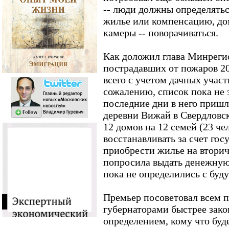
-- люди должны определятьс
жилье или компенсацию, дома
камеры -- поворачиваться.
Как доложил глава Минрегио
пострадавших от пожаров 20
всего с учетом дачных участ
сожалению, список пока не з
последние дни в него пришл
деревни Вижай в Свердловск
12 домов на 12 семей (23 че
восстанавливать за счет гос
приобрести жилье на вторич
попросила выдать денежную
пока не определились с буд
Премьер посоветовал всем 
губернаторами быстрее зако
определением, кому что буд