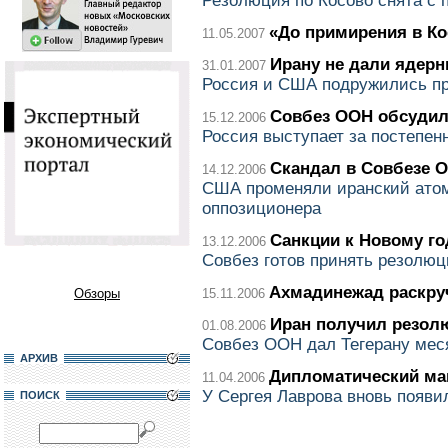
Резолюция по Косово снята с 
«До примирения в Ко
11.05.2007
Ирану не дали ядерн
31.01.2007
Россия и США подружились п
Совбез ООН обсудил
15.12.2006
Россия выступает за постепен
Скандал в Совбезе 
14.12.2006
США променяли иранский атом
оппозиционера
Санкции к Новому го
13.12.2006
Совбез готов принять резолю
Ахмадинежад раскру
Обзоры
15.11.2006
Иран получил резо
01.08.2006
Совбез ООН дал Тегерану мес
АРХИВ
Дипломатический ма
11.04.2006
У Сергея Лаврова вновь появи
ПОИСК