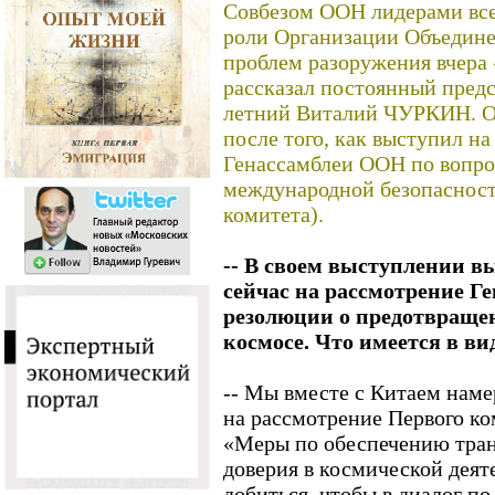
Совбезом ООН лидерами всех
роли Организации Объедин
проблем разоружения вчера
рассказал постоянный пред
летний Виталий ЧУРКИН. Он
после того, как выступил на
Генассамблеи ООН по вопро
международной безопасност
комитета).
-- В своем выступлении вы
сейчас на рассмотрение Г
резолюции о предотвраще
космосе. Что имеется в ви
-- Мы вместе с Китаем нам
на рассмотрение Первого ко
«Меры по обеспечению тра
доверия в космической деят
добиться, чтобы в диалог по