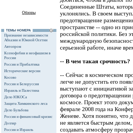
Соединенные Штаты, которые
уклонялись. В своем выступл
Обзоры
предотвращение размещени
пространстве -- одно из пр
ТЕМЫ НОМЕРА
российской политики. Без э
Признание независимости
международную безопасност
Абхазии и Южной Осетии
Автопром
серьезной работе, иначе вр
Ксенофобия и неофашизм в
России
-- В чем такая срочность?
Россия и Прибалтика
Исторические версии
-- Сейчас в космическом пр
Косово
легче не допустить его появ
Россия и Белоруссия
выступают с инициативой з
Израиль и Палестина
договора о предотвращении
Дело ЮКОСа
космосе. Проект этого доку
Защита Химкинского леса
феврале 2008 года на Конф
Дело Бульбова
Женеве. Хотя понятно, что 
Россия и финансовый кризис
не является быстрым делом,
Доллар
создавать атмосферу прозра
Россия и Израиль