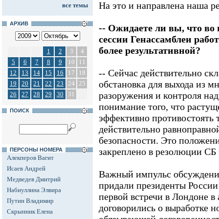
На это и направлена наша р
все темы
АРХИВ
-- Ожидаете ли вы, что в
сессии Генассамблеи работ
более результативной?
1
2
3
4
5
6
7
8
9
10
11
-- Сейчас действительно ск
12
13
14
15
16
17
18
обстановка для выхода из м
19
20
21
22
23
24
25
разоружения и контроля над
26
27
28
29
30
31
понимание того, что растущ
ПОИСК
эффективно противостоять т
действительно равноправно
безопасности. Это положен
закреплено в резолюции СБ
ПЕРСОНЫ НОМЕРА
Алекперов Вагит
Исаев Андрей
Важный импульс обсуждени
Медведев Дмитрий
придали президенты России
Набиуллина Элвира
первой встречи в Лондоне в 
Путин Владимир
договорились о выработке 
Скрынник Елена