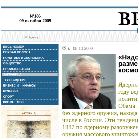
N°186
09 октября 2009
//
Архив
/
ВЕСЬ НОМЕР
//
09.10.2009
ПЕРВАЯ ПОЛОСА
«Надо
ПОЛИТИКА И ЭКОНОМИКА
разме
ОБЩЕСТВО
космо
ПРОИСШЕСТВИЯ
ЗАГРАНИЦА
ТЕЛЕВИДЕНИЕ
Ядерно
БИЗНЕС И ФИНАНСЫ
году в
КУЛЬТУРА
СПОРТ
полити
КРОМЕ ТОГО
Обама 
без ядерного оружия, находя
числе в России. Эти тенден
1887 по ядерному разоруже
оружия массового уничтожен