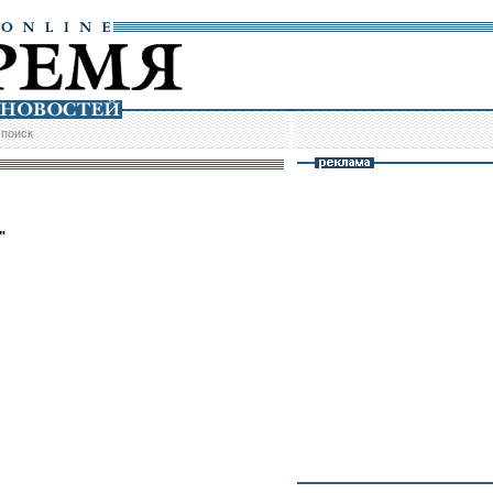
/
поиск
"