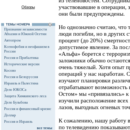
из теленовостей. Сотрудник
участвовавшие в операции, з
Обзоры
они были предупреждены.
ТЕМЫ НОМЕРА
Но однозначно считаю, что 
Признание независимости
люди погибли, но в других 
Абхазии и Южной Осетии
процент (до 20%) смертност
Автопром
допустимое явление. За пос
Ксенофобия и неофашизм в
России
«Альфа» борется с террориз
Россия и Прибалтика
заложники обычно остаются
Исторические версии
очень тяжелый. Хотя опыт 
Косово
операций у нас наработан.
Россия и Белоруссия
изучают планировки различ
Израиль и Палестина
отрабатывают возможность ш
Дело ЮКОСа
Остом» мы «привязались» к
Защита Химкинского леса
изучили расположение всех 
Дело Бульбова
лазов, выгодных огневых точе
Россия и финансовый кризис
Доллар
К сожалению, нашу работу 
Россия и Израиль
по телевидению показываю
все темы