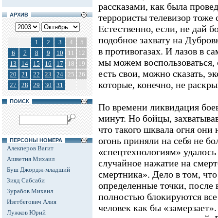
рассказами, как была провед
АРХИВ
террористы телевизор тоже 
Естественно, если, не дай бо
подобное захвату на Дубров
1
2
3
4
5
в противогазах. И лазов в с
6
7
8
9
10
11
12
мы можем воспользоваться, 
13
14
15
16
17
18
19
есть свои, можно сказать, 
20
21
22
23
24
25
26
которые, конечно, не раскр
27
28
29
30
31
ПОИСК
По времени ликвидация боев
минут. Но бойцы, захватыва
что такого шквала огня они 
огонь приняли на себя не бо
ПЕРСОНЫ НОМЕРА
Алекперов Вагит
«спецтехнологиям» удалось 
Ашветия Михаил
случайное нажатие на смер
Буш Джордж-младший
смертника». Дело в том, что
Зияд Сабсаби
определенные точки, после 
Зурабов Михаил
полностью блокируются все
Изетбегович Алия
человек как бы «замерзает».
Лужков Юрий