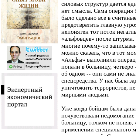
силовых структур дается ед
нет смысла. Сама операция 
было сделано все в считаны
предотвратить главную угроз
непонятен тот поток негати
«альфовцев» после штурма.
многие почему-то записываю
можно сказать, что в тот мо
«Альфы» выполнили операци
попали в больницу, четверо -
об одном -- они сами не зн
спецсредства. У нас была за
уничтожить террористов, не
мирными людьми.
Уже когда бойцам была дана
почувствовали недомогание и
больницу, толком не поняв,
применении специального м