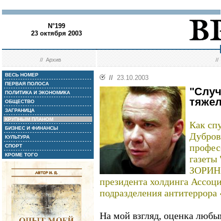
N°199
23 октября 2003
//
Архив
/
ВЕСЬ НОМЕР
//
23.10.2003
ПЕРВАЯ ПОЛОСА
"Случ
ПОЛИТИКА И ЭКОНОМИКА
тяже
ОБЩЕСТВО
ЗАГРАНИЦА
КРУПНЫМ ПЛАНОМ
Как сп
БИЗНЕС И ФИНАНСЫ
Дубров
КУЛЬТУРА
профес
СПОРТ
КРОМЕ ТОГО
газеты
ЗОРИН 
президента холдинга Ассоц
подразделения антитеррор
На мой взгляд, оценка люб