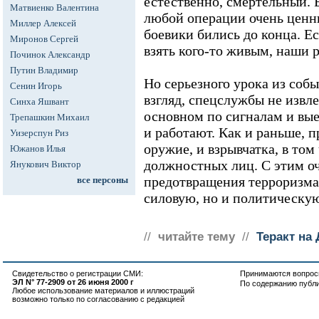
естественно, смертельный. 
Матвиенко Валентина
любой операции очень ценны
Миллер Алексей
боевики бились до конца. Е
Миронов Сергей
взять кого-то живым, наши р
Починок Александр
Путин Владимир
Но серьезного урока из соб
Сенин Игорь
взгляд, спецслужбы не извле
Синха Яшвант
основном по сигналам и вы
Трепашкин Михаил
и работают. Как и раньше, п
Уизерспун Риз
оружие, и взрывчатка, в то
Южанов Илья
должностных лиц. С этим оч
Янукович Виктор
предотвращения терроризма
все персоны
силовую, но и политическую
//
читайте тему
//
Теракт на
Свидетельство о регистрации СМИ:
Принимаются вопросы
ЭЛ N° 77-2909 от 26 июня 2000 г
По содержанию публ
Любое использование материалов и иллюстраций
возможно только по согласованию с редакцией