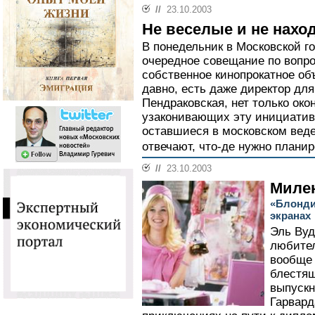
//
23.10.2003
Не веселые и не нах
В понедельник в Московской г
очередное совещание по вопро
собственное кинопрокатное о
давно, есть даже директор для
Пендраковская, нет только ок
узаконивающих эту инициативу
оставшиеся в московском вед
отвечают, что-де нужно планир
//
23.10.2003
Милен
«Блонди
экранах
Эль Вуд
любител
вообще 
блестящ
выпускн
Гарвард