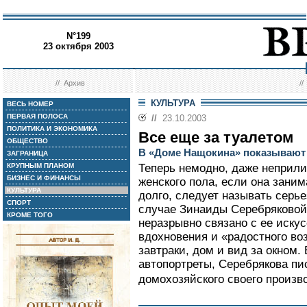
N°199
23 октября 2003
//
Архив
/
КУЛЬТУРА
ВЕСЬ НОМЕР
ПЕРВАЯ ПОЛОСА
//
23.10.2003
ПОЛИТИКА И ЭКОНОМИКА
Все еще за туалетом
ОБЩЕСТВО
В «Доме Нащокина» показывают
ЗАГРАНИЦА
КРУПНЫМ ПЛАНОМ
Теперь немодно, даже неприли
БИЗНЕС И ФИНАНСЫ
женского пола, если она заним
КУЛЬТУРА
долго, следует называть серьез
СПОРТ
случае Зинаиды Серебряковой
КРОМЕ ТОГО
неразрывно связано с ее искус
вдохновения и «радостного воз
завтраки, дом и вид за окном.
автопортреты, Серебрякова пи
домохозяйского своего произв