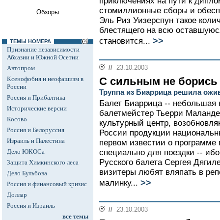
приключениях на пути к дипло
стомиллионные сборы и обесп
Обзоры
Эль Риз Уизерспун такое колич
блестящего на всю оставшуюс
>>
становится...
ТЕМЫ НОМЕРА
Признание независимости
Абхазии и Южной Осетии
//
23.10.2003
Автопром
Ксенофобия и неофашизм в
С сильным не борись
России
Труппа из Биаррица решила ожи
Россия и Прибалтика
Балет Биаррица -- небольшая 
Исторические версии
балетмейстер Тьерри Маланде
Косово
культурный центр, возобновл
Россия и Белоруссия
России продукции национальн
Израиль и Палестина
первом известии о программе 
Дело ЮКОСа
специально для поездки -- ибо
Русского балета Сергея Дягил
Защита Химкинского леса
визитеры любят вляпать в реп
Дело Бульбова
>>
малинку...
Россия и финансовый кризис
Доллар
Россия и Израиль
//
23.10.2003
все темы