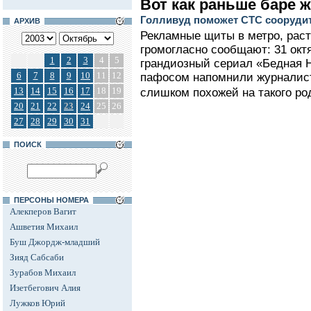
Вот как раньше баре 
Голливуд поможет СТС сооруди
АРХИВ
Рекламные щиты в метро, раст
громогласно сообщают: 31 окт
1
2
3
4
5
грандиозный сериал «Бедная Н
6
7
8
9
10
11
12
пафосом напомнили журналист
13
14
15
16
17
18
19
слишком похожей на такого ро
20
21
22
23
24
25
26
27
28
29
30
31
ПОИСК
ПЕРСОНЫ НОМЕРА
Алекперов Вагит
Ашветия Михаил
Буш Джордж-младший
Зияд Сабсаби
Зурабов Михаил
Изетбегович Алия
Лужков Юрий