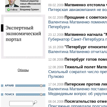
Матвиенко отстояла 
09.02.2009
Питерская авиакомпания не во
Прощание с советск
04.02.2009
Валентина Матвиенко поменяла
Петербурга
Матвиенко нагнала "
23.12.2008
Губернатор Санкт-Петербурга 
"Петербург относите
16.10.2008
Валентина Матвиенко отчитала
Петербург готов по
12.08.2008
Тяжелый полет Матв
12.08.2008
Обзоры
Смольный сократил число пре
Пулково
Питерские против ле
17.04.2008
АРХИВ
Валентина Матвиенко постави
Медведевым вопрос об укрупн
ПОИСК
Посягательство отме
08.04.2008
Присяжные оправдали подсуди