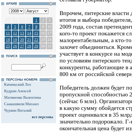
АРХИВ
Впрочем, питерские власти 
итогов и выбора победителя
1
2
3
2009 года, состав претенде
4
5
6
7
8
9
10
кого-то проект покажется с
11
12
13
14
15
16
17
малорентабельным, а кто-то
18
19
20
21
22
23
24
захочет объединиться. Кром
25
26
27
28
29
30
31
участвует в конкурсе на мо
ПОИСК
по условиям питерского тен
конкуренты, работающие в а
800 км от российской север
ПЕРСОНЫ НОМЕРА
Качиньский Лех
Победитель должен будет по
Кудрин Алексей
пропускной способностью 2
Матвиенко Валентина
(сейчас 6 млн). Организатор
Саакашвили Михаил
в какую сумму обойдется стр
Чуркин Виталий
проект оценивался в 35 млрд 
все персоны
значительно подорожало. Г-н
окончательная цена будет из