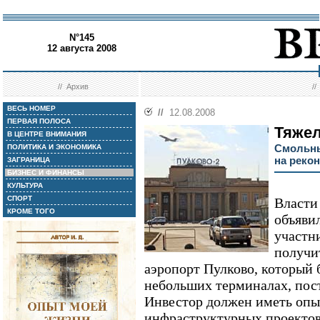
N°145
12 августа 2008
//
Архив
/
ВЕСЬ НОМЕР
//
12.08.2008
ПЕРВАЯ ПОЛОСА
Тяжел
В ЦЕНТРЕ ВНИМАНИЯ
Смольны
ПОЛИТИКА И ЭКОНОМИКА
на реко
ЗАГРАНИЦА
БИЗНЕС И ФИНАНСЫ
КУЛЬТУРА
СПОРТ
Власти
КРОМЕ ТОГО
объяви
участн
получи
аэропорт Пулково, который 
небольших терминалах, пост
Инвестор должен иметь опы
инфраструктурных проектов