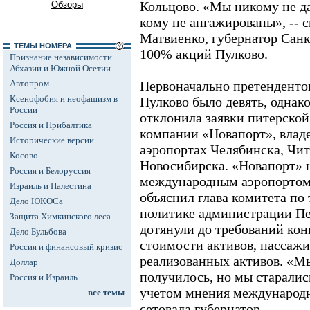
Кольцово. «Мы никому не д
Обзоры
кому не ангажированы», -- 
Матвиенко, губернатор Санк
ТЕМЫ НОМЕРА
100% акций Пулково.
Признание независимости
Абхазии и Южной Осетии
Автопром
Первоначально претендентов
Ксенофобия и неофашизм в
Пулково было девять, однак
России
отклонила заявки питерско
Россия и Прибалтика
компании «Новапорт», влад
Исторические версии
аэропортах Челябинска, Чит
Косово
Новосибирска. «Новапорт» ш
Россия и Белоруссия
международным аэропортом 
Израиль и Палестина
объяснил глава комитета по
Дело ЮКОСа
политике администрации Пе
Защита Химкинского леса
дотянули до требований ко
Дело Бульбова
стоимости активов, пассаж
Россия и финансовый кризис
реализованных активов. «Мы
Доллар
получилось, но мы старалис
Россия и Израиль
учетом мнения международн
все темы
сетовала губернатор.