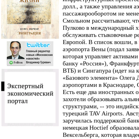
долл., а также управления а
пассажирооборотом не менее 
Смольном рассчитывают, чт
Пулково в международный ха
обслуживать стыковочные р
Европой. В список вошли, в
аэропорта Вены (подал заяв
которая управляет активам
банку «Россия»), Франкфурта
ВТБ) и Сингапура (идет на 
«Базового элемента» Олега
аэропортами в Краснодаре, 
Есть еще два иностранных о
захотели образовывать алья
структурами, -- это индийск
турецкий TAV Airports. Авс
заручилась поддержкой банк
немецкая Hoctief образовал
Вексельберга, которая влад