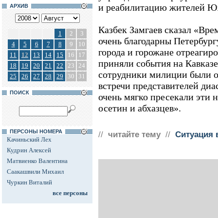
и реабилитацию жителей Ю
АРХИВ
Казбек Замгаев сказал «Вре
1
2
3
очень благодарны Петербургу
4
5
6
7
8
9
10
города и горожане отреагиро
11
12
13
14
15
16
17
приняли события на Кавказе
18
19
20
21
22
23
24
сотрудники милиции были о
25
26
27
28
29
30
31
встречи представителей диа
ПОИСК
очень мягко пресекали эти
осетин и абхазцев».
ПЕРСОНЫ НОМЕРА
//
читайте тему
//
Ситуация 
Качиньский Лех
Кудрин Алексей
Матвиенко Валентина
Саакашвили Михаил
Чуркин Виталий
все персоны