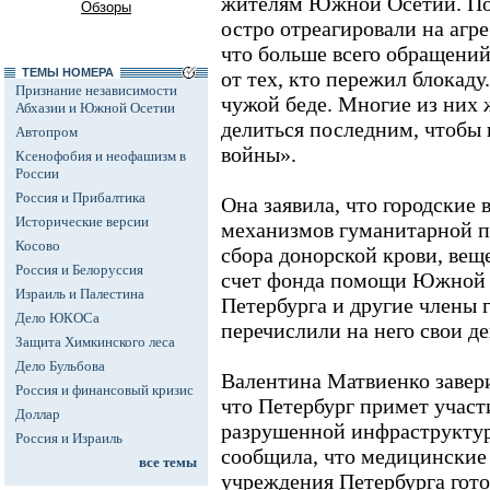
жителям Южной Осетии. По 
Обзоры
остро отреагировали на агр
что больше всего обращений
ТЕМЫ НОМЕРА
от тех, кто пережил блокаду
Признание независимости
чужой беде. Многие из них 
Абхазии и Южной Осетии
делиться последним, чтобы 
Автопром
войны».
Ксенофобия и неофашизм в
России
Россия и Прибалтика
Она заявила, что городские
Исторические версии
механизмов гуманитарной п
Косово
сбора донорской крови, вещ
Россия и Белоруссия
счет фонда помощи Южной О
Израиль и Палестина
Петербурга и другие члены 
Дело ЮКОСа
перечислили на него свои де
Защита Химкинского леса
Дело Бульбова
Валентина Матвиенко завери
Россия и финансовый кризис
что Петербург примет участ
Доллар
разрушенной инфраструктур
Россия и Израиль
сообщила, что медицинские
все темы
учреждения Петербурга гото