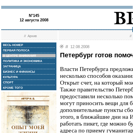
N°145
12 августа 2008
//
Архив
/
ВЕСЬ НОМЕР
//
12.08.2008
ПЕРВАЯ ПОЛОСА
Петербург готов пом
В ЦЕНТРЕ ВНИМАНИЯ
ПОЛИТИКА И ЭКОНОМИКА
ЗАГРАНИЦА
Власти Петербурга предлож
БИЗНЕС И ФИНАНСЫ
несколько способов оказа
КУЛЬТУРА
Открыт счет, на который мо
СПОРТ
КРОМЕ ТОГО
Также правительство Петер
предоставили несколько по
могут приносить вещи для 
дополнительные пункты сбо
этого, в ближайшие дни на 
работать пикет, где можно б
адреса по приему гуманита