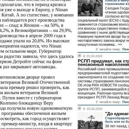
плюсах и мину
страховыми в
дполагали, что в период кризиса
Сегодня Госду
я уже о выходе в Европу, у Nissan
чтении одобри
 Китай. А по статистике, у компании
согласно кот
я наблюдается рост производства
социальный налог (ЕСН) с буд
заменяется страховыми взноса
х -- спад: в Японии -- на 50%, в
эти взносы существенно повыс
4,2%, в Великобритании -- на 29,9%,
сравнению с ныне действующ
роизводства в апреле 2009 года к
Накануне принятия вроде бы 
родажи упали на 20,6%. Но высокие
неотвратимого закона вокруг н
нешуточная полемика...
>>
роприятия надеются, что Nissan
// читайте тему:
Пен
сем остальном мире. Губернатор
 радостях заявила, что здесь удалось
//
03.06.2009
РСПП придумал, как ст
первом Детройте сейчас на фоне
пенсионные накоплени
к раз закрывают автозаводы.
Российский союз промышленни
предпринимателей подготови
антиновском дворце провел
законопроекта по созданию г
системы страхования пенсион
 ветеранов Великой Отечественной
Об этом РИА НОВОСТИ сообщи
ала премьер решил проверить, как
группе РСПП, занимающейся 
ия жильем ветеранов Великой
концепции. Рабочую группу во
президент РСПП Леонид Федун
. Путин вместе с губернатором
// читайте тему:
Пен
 Колпино блокадницу Веру
 года получила новую однокомнатную
//
03.06.2009
й программы обеспечения жильем
"До единаг
осмотреть, как город осуществляет
Старообрядчес
быть или не б
л премьер-министр, входя в квартиру
38 лет назад,
арая женщина показала гостям