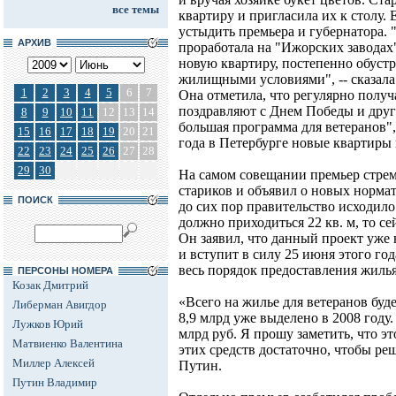
все темы
квартиру и пригласила их к столу. 
устыдить премьера и губернатора.
АРХИВ
проработала на "Ижорских заводах"
новую квартиру, постепенно обустр
жилищными условиями", -- сказала
1
2
3
4
5
6
7
Она отметила, что регулярно получ
поздравляют с Днем Победы и друг
8
9
10
11
12
13
14
большая программа для ветеранов", 
15
16
17
18
19
20
21
года в Петербурге новые квартиры 
22
23
24
25
26
27
28
29
30
На самом совещании премьер стрем
стариков и объявил о новых нормат
ПОИСК
до сих пор правительство исходило 
должно приходиться 22 кв. м, то с
Он заявил, что данный проект уже 
и вступит в силу 25 июня этого го
весь порядок предоставления жилья
ПЕРСОНЫ НОМЕРА
Козак Дмитрий
«Всего на жилье для ветеранов буде
Либерман Авигдор
8,9 млрд уже выделено в 2008 году.
Лужков Юрий
млрд руб. Я прошу заметить, что эт
Матвиенко Валентина
этих средств достаточно, чтобы реш
Миллер Алексей
Путин.
Путин Владимир