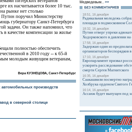
лемами питерских ветеранов
Медведевым...
>>
ге их насчитывается более 10 тыс.
БЕЗ КОМMЕНТАРИЕВ
на рынке нет столько
18:51, 16 декабря
 Путин поручил Министерству
Радикальная молодежь собрал
омощь губернатору Санкт-Петербурга
площади в подмосковном Со
ой задачи. Он также напомнил, что
18:32, 16 декабря
ь в качестве компенсации за жилье
Путин отверг упреки адвокат
Ходорковского в давлении на 
17:58, 16 декабря
Задержан один из предполаг
обещали полностью обеспечить
организаторов беспорядков 
чественной в 2010 году -- к 65-й
17:10, 16 декабря
амым молодым живущим ветеранам,
Европарламент призвал росси
ускорить расследование обст
смерти Сергея Магнитского
Вера КУЗНЕЦОВА, Санкт-Петербург
16:35, 16 декабря
Саакашвили посмертно награ
Холбрука орденом Святого Г
х автомобильных производств
16:14, 16 декабря
Ассанж будет выпущен под з
завод в северной столице