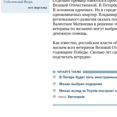
Отдельно премьер озаботился проб
Соболевский Игорь
Великой Отечественной. В Петербур
все персоны
В основном одиноких. Но в городе 
однокомнатных квартир. Владимир
регионального развития оказать п
Валентине Матвиенко в решении эт
ветераны по желанию могут выбрат
денежную помощь.
Как известно, российские власти 
жильем всех ветеранов Великой Оте
годовщине Победы. Сколько лет с
подсчитать нетрудно.
ЧИТАЙТЕ ТАКЖЕ
В Питере будет пять иностранны
Nissan выбрал подороже
Nissan вслед за Toyota построит 
тема:
Автопром