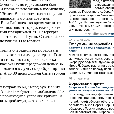
года, в истори
Ее монолог, по идее, должен был
православия 
необыкновенн
 "Я прожила всю жизнь в коммуналке,
деянием Поместного собора Р
 36 лет. В прошлом году я получила
православной церкви были о
аиваюсь, и я очень довольна
на старообрядцев, наложенные
1667 году. Но сенсации не было
 Вера Бабышева во время чаепития.
атеистическом СССР просто н
ает помощь от города, ежегодно ее
случившегося...
>>
ими праздниками. "В Петербурге
// читайте тему:
Ист
-- ответил г-н Путин. С начала 2009
//
03.06.2009
получили 99 ветеранов.
От суммы не зарекайся
Депутаты Госдумы опасаются, чт
ился в очередной раз порадовать
денег
ивах жилья на душу ветерана. Если
Кризис коснулся даже депутат
вынуждает их оптимизировать 
из того, что на одного человека
Вчера руководитель думской 
ейчас г-н Путин предложил целых 36.
Игорь Лебедев выступил с ра
находится в Думе, скоро будет принят
заявлениями по поводу излиш
народных избранников за казен
да. А до 30 июня должен быть утрясен
.
//
03.06.2009
Борцовский прием
т потрачено 64,7 млрд руб. Из них
Впервые в России Законодател
уволило главу муниципальной 
 А в 2009-м будет еще добавлено 55,8
В пятницу, 5 июня, официально
о происходит в условиях кризиса, и
решение собрания депутатов 
ить проблему», -- заключил г-н
Челябинской области об отстр
должности мэра Сергея Черны
образом, в России впервые во
новым законом, инициирован