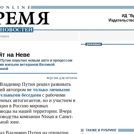
ИД "В
Издательств
/
поиск
йт на Неве
Путин порулил новым авто и процессом
ия жильем ветеранов Великой
нной
версия для печати
Владимир Путин решил развивать
кий автопром
не только личными
тельными беседами
с рабочими
енных автогигантов, но и участием в
нции в Россию мировых
аводы на нашей территории. Вчера
зводства компании Nissan в Санкт-
ной зоне.
ТАКЖЕ В РУБРИКЕ
азал Владимир Путин на открытии