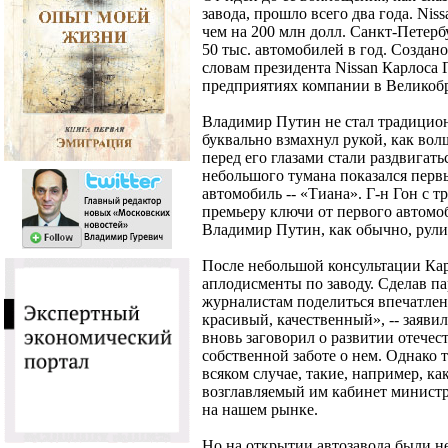
завода, прошло всего два года. Ni
чем на 200 млн долл. Санкт-Петерб
50 тыс. автомобилей в год. Создано
словам президента Nissan Карлоса 
предприятиях компании в Великоб
Владимир Путин не стал традицион
буквально взмахнул рукой, как во
перед его глазами стали раздвигать
небольшого тумана показался перв
автомобиль -- «Тиана». Г-н Гон с 
премьеру ключи от первого автомоб
Владимир Путин, как обычно, рули
После небольшой консультации Кар
аплодисменты по заводу. Сделав п
журналистам поделиться впечатле
красивый, качественный», -- заявил
вновь заговорил о развитии отечес
собственной заботе о нем. Однако т
всяком случае, такие, например, как
возглавляемый им кабинет министр
на нашем рынке.
Но на открытии автозавода были н