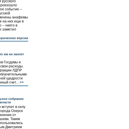
и русского
произошло
ое событие --
усской
тменены анафемы
 на них еще в
 -- никто в
е заметил
орические версии
о им не хватит
ов Госдумы и
свои расходы.
фракции ЛДПР
зоблачительными
ней щедрости
ный счет...
>>
ьное собрание
власти
 вступит в силу
города Озерск
анении от
шева. Таким
спользовались
ным Дмитрием