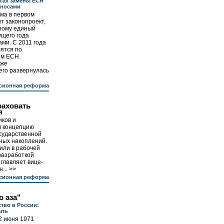
сах замены ЕСН
зносами
ма в первом
т законопроект,
орому единый
ущего года
ми. С 2011 года
ятся по
им ЕСН.
уже
его развернулась
сионная реформа
раховать
я
ков и
л концепцию
осударственной
ных накоплений.
ли в рабочей
разработкой
зглавляет вице-
...
>>
сионная реформа
о аза"
тво в России:
ыть
 2 июня 1971