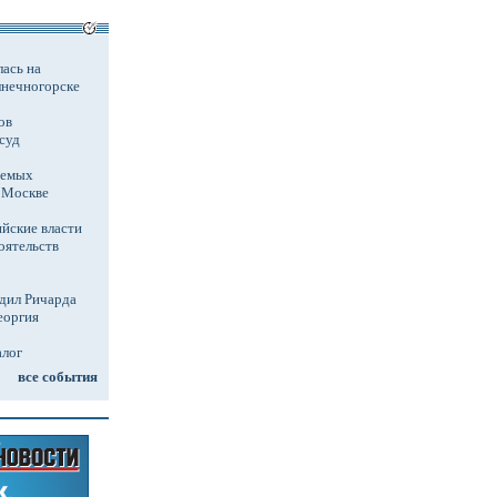
ась на
лнечногорске
ов
суд
аемых
в Москве
йские власти
оятельств
дил Ричарда
еоргия
алог
все события