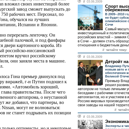
//
03.06.2009
ssan вложил своих инвестиций более
Спорт выс
ургский завод сможет выпускать до
сбережени
 750 рабочих мест. Персонал, по
В 2009--2010 г
не будет субс
Гона, обучался на лучших
олимпийское с
ритании, Испании и Японии.
Сочи
Самый масшт
инвестиционный и политическ
но перерезать ленточку. Он
российских властей -- зимняя
лшебной палочкой, и под фанфары
в Сочи -- должен стать образ
ся двери картонного короба. Из
отношения к бюджетным деньга
// читайте тему:
ый российско-ниссановский
трепетом вручил российскому
//
03.06.2009
иля, они заняли места в машине.
Детройт на
л.
Владимир Пут
новым авто и 
обеспечения ж
лоса Гона премьер двинулся под
Великой Отеч
Премьер Влад
ару виражей, г-н Путин подошел к
решил развив
ниями. «Автомобиль хороший,
автопром не только личными 
 глава правительства. После чего
беседами с рабочими отечест
твенного автопрома, о неустанной
автогигантов, но и участием в
Россию мировых производите
ут же добавил, что партнеры, во
свои заводы на нашей террито
 Nissan, могут не волноваться:
// читайт
ов не станет подрывать их позиции
//
03.06.2009
Экономика
Эксперты и чи
е только оптимисты, но и некоторые