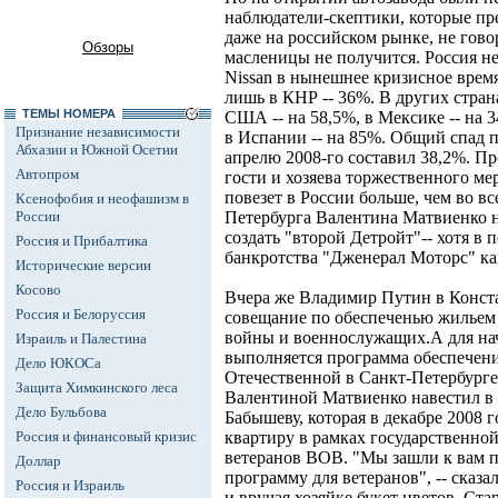
наблюдатели-скептики, которые пре
даже на российском рынке, не говор
Обзоры
масленицы не получится. Россия не
Nissan в нынешнее кризисное врем
лишь в КНР -- 36%. В других страна
ТЕМЫ НОМЕРА
США -- на 58,5%, в Мексике -- на 3
Признание независимости
в Испании -- на 85%. Общий спад п
Абхазии и Южной Осетии
апрелю 2008-го составил 38,2%. П
Автопром
гости и хозяева торжественного ме
повезет в России больше, чем во в
Ксенофобия и неофашизм в
России
Петербурга Валентина Матвиенко на
создать "второй Детройт"-- хотя в 
Россия и Прибалтика
банкротства "Дженерал Моторс" ка
Исторические версии
Косово
Вчера же Владимир Путин в Конст
Россия и Белоруссия
совещание по обеспеченью жильем
войны и военнослужащих.А для нач
Израиль и Палестина
выполняется программа обеспечен
Дело ЮКОСа
Отечественной в Санкт-Петербурге
Защита Химкинского леса
Валентиной Матвиенко навестил в
Дело Бульбова
Бабышеву, которая в декабре 2008
Россия и финансовый кризис
квартиру в рамках государственно
ветеранов ВОВ. "Мы зашли к вам п
Доллар
программу для ветеранов", -- сказа
Россия и Израиль
и вручая хозяйке букет цветов. Ст