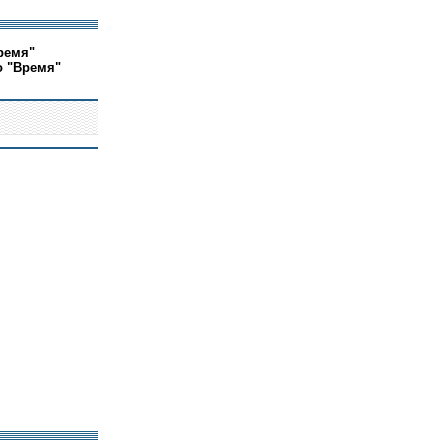
ремя"
о "Время"