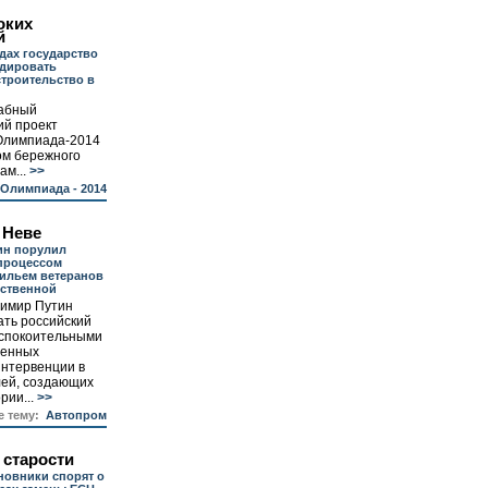
оких
й
одах государство
идировать
троительство в
абный
ий проект
 Олимпиада-2014
цом бережного
м...
>>
Олимпиада - 2014
 Неве
ин порулил
процессом
ильем ветеранов
ественной
имир Путин
ать российский
успокоительными
венных
 интервенции в
лей, создающих
рии...
>>
е тему:
Автопром
 старости
новники спорят о