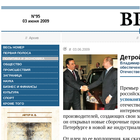
N°95
03 июня 2009
//
Архив
/
ВЕСЬ НОМЕР
//
03.06.2009
ПЕРВАЯ ПОЛОСА
Детро
ПОЛИТИКА И ЭКОНОМИКА
Владимир 
ОБЩЕСТВО
обеспечен
ПРОИСШЕСТВИЯ
Отечестве
ЗАГРАНИЦА
НАУКА
БИЗНЕС И ФИНАНСЫ
Премьер 
КУЛЬТУРА
российс
СПОРТ
успокои
КРОМЕ ТОГО
отечеств
интерве
производителей, создающих свои з
он открывал новые сборочные прои
Петербурге в новой же индустриаль
От идеи до ее воплощения, как ск