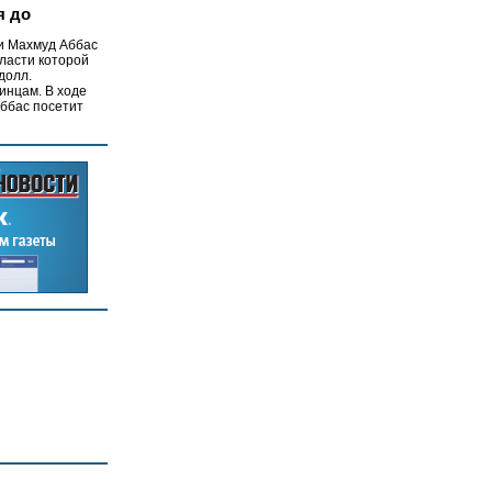
я до
и Махмуд Аббас
власти которой
долл.
инцам. В ходе
Аббас посетит