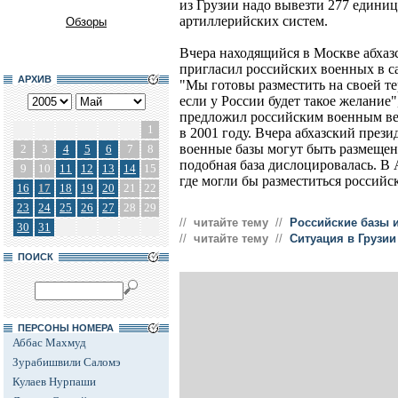
из Грузии надо вывезти 277 единиц 
артиллерийских систем.
Обзоры
Вчера находящийся в Москве абхаз
пригласил российских военных в 
АРХИВ
"Мы готовы разместить на своей т
если у России будет такое желание",
предложил российским военным вер
1
в 2001 году. Вчера абхазский през
военные базы могут быть размещены
2
3
4
5
6
7
8
подобная база дислоцировалась. В 
9
10
11
12
13
14
15
где могли бы разместиться российс
16
17
18
19
20
21
22
23
24
25
26
27
28
29
//
читайте тему
//
Российские базы 
30
31
//
читайте тему
//
Ситуация в Грузии
ПОИСК
ПЕРСОНЫ НОМЕРА
Аббас Махмуд
Зурабишвили Саломэ
Кулаев Нурпаши