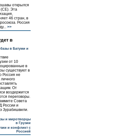
аршавы открылся
(СЕ). Эта
изация,
няет 46 стран, в
вросоюза. Россия
у...
>>
удет в
базы в Батуми и
ствие
узии от 10
лоцированные в
зы существуют в
о Россия не
 личного
оставлять
жащим. От
иси воздержится
ются переговоры.
саммите Совета
Д России и
мэ Зурабишвили.
азы и миротворцы
в Грузии
узии и конфликт с
Россией