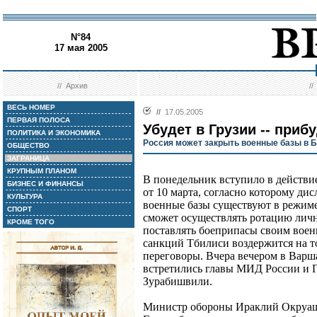
N°84
17 мая 2005
//
Архив
/
ВЕСЬ НОМЕР
//
17.05.2005
ПЕРВАЯ ПОЛОСА
Убудет в Грузии -- приб
ПОЛИТИКА И ЭКОНОМИКА
Россия может закрыть военные базы в Б
ОБЩЕСТВО
ЗАГРАНИЦА
КРУПНЫМ ПЛАНОМ
В понедельник вступило в действи
БИЗНЕС И ФИНАНСЫ
от 10 марта, согласно которому ди
КУЛЬТУРА
военные базы существуют в режиме 
СПОРТ
сможет осуществлять ротацию личн
КРОМЕ ТОГО
поставлять боеприпасы своим вое
санкций Тбилиси воздержится на т
переговоры. Вчера вечером в Варш
встретились главы МИД России и 
Зурабишвили.
Министр обороны Ираклий Окруашв