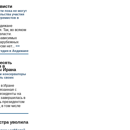
ависти
ти пока не могут
льства участия
тремистов в
ндижане
. Так, во всяком
власти.
езависимых
 зарубежных
ки нет...
>>
гедия в Андижане
есять
в в
ы Ирана
и консерваторы
ть своих
 в Иране
язанная с
резиденты на
 завершилась в
ть президентом
 в том числе
стра уволила