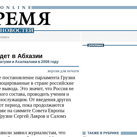
/
поиск
удет в Абхазии
атуми и Ахалкалаки в 2008 году
версия для печати
е постановление парламента Грузии
слоцированные в стране российские
вывода. Это значит, что Россия не
ого состава, проводить учения и
ннослужащим. От введения других
от период, пока продолжаются
аве на саммите Совета Европы
Грузии Сергей Лавров и Саломэ
или заявил журналистам, что
ТАКЖЕ В РУБРИКЕ