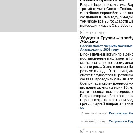
сменить ориентиры
Вчера в Королевском замке В
третий саммит Совета Европы 
старейшая европейская орган
созданная в 1949 году, объеди
том числе все 25 государств Е
присоединилась к СЕ в 1996 год
//
17.05.2005
Убудет в Грузии -- приб
Абхазии
Россия может закрыть военные 
Ахалкалаки в 2008 году
В понедельник вступило в дей
постановление парламента Гр
марта, согласно которому дис
стране российские военные ба
режиме вывода. Это значит, чт
сможет осуществлять ротацию
состава, проводить учения и п
боеприпасы своим военнослу
введения других санкций Тбил
на тот период, пока продолжа
Вчера вечером в Варшаве на 
Европы встретились главы МИ
Грузии Сергей Лавров и Сало
>>
// читайте тему:
Российские б
// читайте тему:
Ситуация в Гр
//
17.05.2005