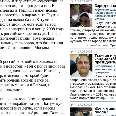
льной» и задействует «эффективные
//
17.05.2005
анет ясно, что прогресса нет. В
Заряд нен
Узбекские влас
правил в Тбилиси пакет новых
найти доказате
 новостей» в парламенте Грузии
исламских экс
мятеже
одит на вывод баз из Батуми и
Ситуация в А
 половиной. То есть если вывод
нормализуется
чае он завершится в конце 2008 года.
случае, утверждают узбекские 
ть российских военных до 1 января
Проверить эти сведения из н
источников трудно, поскольку
 парламент Грузии. Грузинским
журналистов в городе практичес
 накануне выборов, что баз нет или
// читайте тему:
Тра
удет. И что влияние Москвы
//
17.05.2005
Тысяча и д
кандидато
 российских войск в Закавказье
президент
ни новостей: «Три с половиной года
Реформаторы 
умалчивают су
 вывод личного состава. И это еще
программ
р, в эшелоне, который будет
С воскресенья
ыть больше восьми вагонов,
запрещена любая агитация, св
утверждением кандидатов в п
е очень много и в Батуми, и в
выборах 17 июня. Регистрация
ил полковник.
субботу. Число желающих ста
Ирана огромно -- 1010 человек,
около полусотни женщин...
>>
Ахалкалакскую базу, направив ее
нтные корабли, затем -- Батумскую.
//
17.05.2005
оцесс станет легче, если Россия
Жена мини
посла?
 из Ахалкалаки в Армению. Всего же