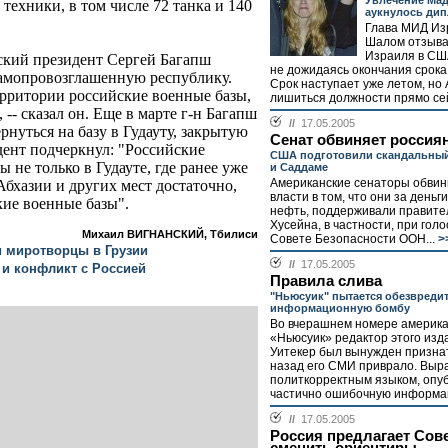
Увлечение Ма
техники, в том числе 72 танка и 140
аукнулось дип
Глава МИД Из
Шалом отзыва
Израиля в СШ
ский президент Сергей Багапш
не дожидаясь окончания срока
самопровозглашенную республику.
Срок наступает уже летом, но
ерритории российские военные базы,
лишиться должности прямо сей
 -- сказал он. Еще в марте г-н Багапш
//
17.05.2005
нуться на базу в Гудауту, закрытую
Сенат обвиняет россия
идент подчеркнул: "Российские
США подготовили скандальный
 не только в Гудауте, где ранее уже
и Саддаме
Американские сенаторы обвин
Абхазии и других мест достаточно,
власти в том, что они за деньги
кие военные базы".
нефть, поддерживали правите
Хусейна, в частности, при гол
Михаил ВИГНАНСКИЙ, Тбилиси
Совете Безопасности ООН...
>
и миротворцы в Грузии
//
17.05.2005
 и конфликт с Россией
Правила слива
"Ньюсуик" пытается обезвреди
информационную бомбу
Во вчерашнем номере америка
«Ньюсуик» редактор этого изд
Уитекер был вынужден признат
назад его СМИ приврало. Выр
политкорректным языком, опу
частично ошибочную информац
//
17.05.2005
Россия предлагает Сов