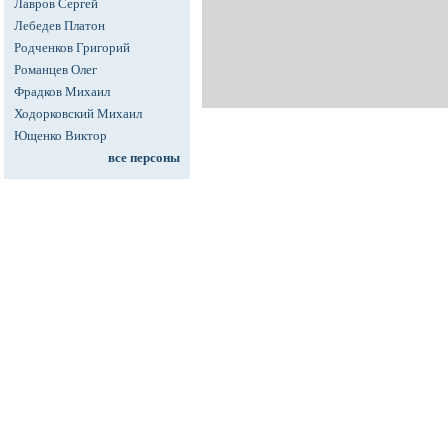
Лавров Сергей
Лебедев Платон
Родченков Григорий
Романцев Олег
Фрадков Михаил
Ходорковский Михаил
Ющенко Виктор
все персоны