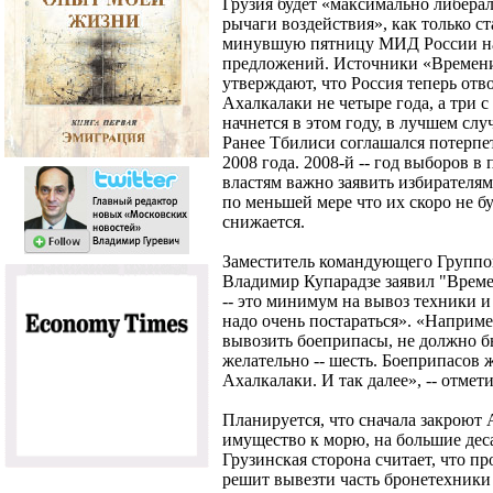
Грузия будет «максимально либера
рычаги воздействия», как только ст
минувшую пятницу МИД России на
предложений. Источники «Времени
утверждают, что Россия теперь отв
Ахалкалаки не четыре года, а три с
начнется в этом году, в лучшем слу
Ранее Тбилиси соглашался потерпе
2008 года. 2008-й -- год выборов в
властям важно заявить избирателям
по меньшей мере что их скоро не б
снижается.
Заместитель командующего Группой
Владимир Купарадзе заявил "Време
-- это минимум на вывоз техники и
надо очень постараться». «Наприме
вывозить боеприпасы, не должно б
желательно -- шесть. Боеприпасов ж
Ахалкалаки. И так далее», -- отмет
Планируется, что сначала закроют 
имущество к морю, на большие деса
Грузинская сторона считает, что пр
решит вывезти часть бронетехники