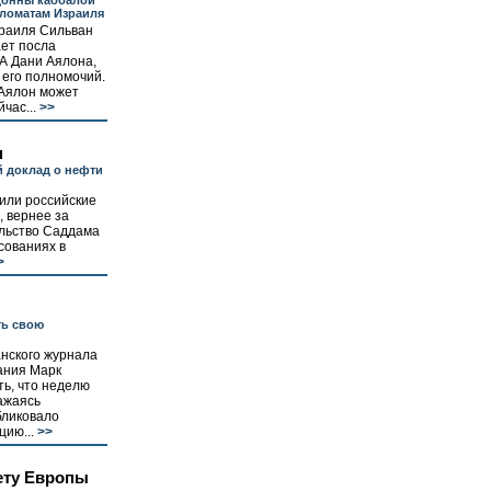
донны каббалой
ломатам Израиля
раиля Сильван
ет посла
А Дани Аялона,
 его полномочий.
 Аялон может
час...
>>
н
 доклад о нефти
или российские
, вернее за
льство Саддама
осованиях в
>
ть свою
нского журнала
ания Марк
ь, что неделю
ажаясь
бликовало
ию...
>>
ету Европы