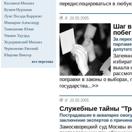
Касьянов Михаил
передислоцироваться в любую 
Кулаев Нурпаши
Луис Посада Каррилес
//
20.05.2005
Мишарин Александр
Шаг в
Тимошенко Юлия
побег
Ульман Эдуард
За пере
Ходорковский Михаил
парламе
Червоненко Евгений
депутатс
Ющенко Виктор
Затеянн
избират
все персоны
вышла н
рассмот
поправки в законы о выборах,
>>
государства...
//
20.05.2005
Служебные тайны "Тр
Пострадавшие в аквапарке смогу
заключение экспертов о причина
Замоскворецкий суд Москвы в