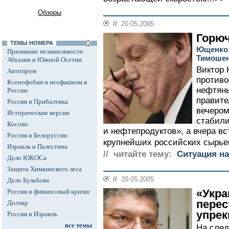
Обзоры
//
20.05.2005
Горюч
ТЕМЫ НОМЕРА
Ющенко 
Признание независимости
Тимошен
Абхазии и Южной Осетии
Виктор 
Автопром
противо
Ксенофобия и неофашизм в
нефтян
России
правите
Россия и Прибалтика
вечером
Исторические версии
стабили
Косово
и нефтепродуктов», а вчера в
Россия и Белоруссия
крупнейших российских сырьев
Израиль и Палестина
// читайте тему:
Ситуация на
Дело ЮКОСа
Защита Химкинского леса
//
20.05.2005
Дело Бульбова
«Укра
Россия и финансовый кризис
перес
Доллар
упрек
Россия и Израиль
все темы
На след