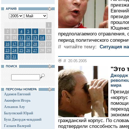
приезжа
АРХИВ
Евгени
президе
прошлог
1
Ющенко 
2
3
4
5
6
7
8
предполагаемого отравления, 
9
10
11
12
13
14
15
период политического сопернич
16
17
18
19
20
21
22
// читайте тему:
Ситуация на
23
24
25
26
27
28
29
30
31
//
20.05.2005
ПОИСК
"Это 
Джордж 
революц
мира
ПЕРСОНЫ НОМЕРА
Презид
Адамов Евгений
«корпус
Акинфеев Игорь
помощи
Алханов Алу
переход
Балуевский Юрий
экономи
Буш Джордж-младший
гражданский корпус. По словам
Газзаев Валерий
подтвердили способность аме