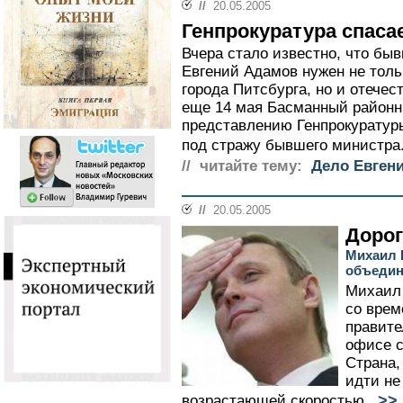
//
20.05.2005
Генпрокуратура спаса
Вчера стало известно, что бы
Евгений Адамов нужен не толь
города Питсбурга, но и отече
еще 14 мая Басманный районн
представлению Генпрокуратур
под стражу бывшего министра.
// читайте тему:
Дело Евген
//
20.05.2005
Дорог
Михаил 
объедин
Михаил 
со врем
правите
офисе с
Страна,
идти не
>>
возрастающей скоростью...