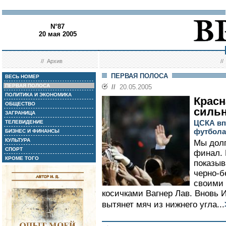
N°87
20 мая 2005
//
Архив
/
ПЕРВАЯ ПОЛОСА
ВЕСЬ НОМЕР
ПЕРВАЯ ПОЛОСА
//
20.05.2005
ПОЛИТИКА И ЭКОНОМИКА
Красн
ОБЩЕСТВО
сильн
ЗАГРАНИЦА
ЦСКА вп
ТЕЛЕВИДЕНИЕ
футбола
БИЗНЕС И ФИНАНСЫ
КУЛЬТУРА
Мы долг
СПОРТ
финал. 
КРОМЕ ТОГО
показыв
черно-б
своими
косичками Вагнер Лав. Вновь 
вытянет мяч из нижнего угла...