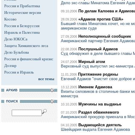
Дело экс-главы Минатома Евгения Адам
Россия и Прибалтика
По делам Калоева и Адамов
09.10.2006
Исторические версии
Косово
«Адамов против США»
28.09.2006
Бывший глава Минатома хочет, но не м
Россия и Белоруссия
американском суде
Израиль и Палестина
Неполноценный сообщник
27.09.2006
Дело ЮКОСа
Американский партнер Евгения Адамова
Защита Химкинского леса
Послушный Адамов
22.08.2006
Дело Бульбова
Суд обнаружил в деле бывшего главы 
Россия и финансовый кризис
Мирный атом
24.07.2006
Доллар
Верховный суд выпустил экс-министра 
Россия и Израиль
Притяжение родины
11.01.2006
все темы
Евгений Адамов "очистит свое доброе 
Именем Адамова
13.12.2005
АРХИВ
Визиты силовиков в столичные банки мо
министра
ПОИСК
Мужчины на выданье
10.10.2005
Раздел обвиняемого
07.10.2005
Американский прокурор приехала в Мо
Выдающийся деятель
04.10.2005
Швейцария выдала Евгения Адамова