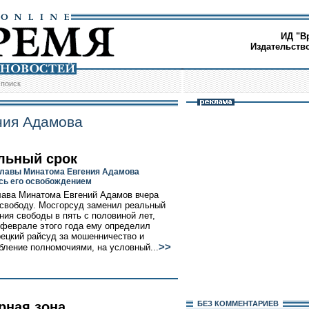
ИД "В
Издательств
/
поиск
ния Адамова
льный срок
главы Минатома Евгения Адамова
сь его освобождением
ава Минатома Евгений Адамов вчера
свободу. Мосгорсуд заменил реальный
ния свободы в пять с половиной лет,
 феврале этого года ему определил
ецкий райсуд за мошенничество и
>>
бление полномочиями, на условный...
рная зона
БЕЗ КОМMЕНТАРИЕВ