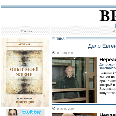
//
Архив
/
ТЕМА
Дело Евге
//
18.04.2008
Нереа
Дело экс-
закончило
Бывший гл
вышел на 
срок лише
который в
Замосквор
злоупотре
//
21.02.2008
Неяде