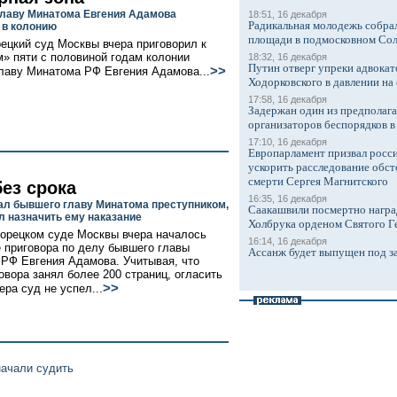
лаву Минатома Евгения Адамова
18:51, 16 декабря
Радикальная молодежь собрал
 в колонию
площади в подмосковном Со
ецкий суд Москвы вчера приговорил к
» пяти с половиной годам колонии
18:32, 16 декабря
Путин отверг упреки адвокат
>>
лаву Минатома РФ Евгения Адамова...
Ходорковского в давлении на 
17:58, 16 декабря
Задержан один из предполаг
организаторов беспорядков 
17:10, 16 декабря
Европарламент призвал росси
ускорить расследование обст
смерти Сергея Магнитского
без срока
16:35, 16 декабря
ал бывшего главу Минатома преступником,
Саакашвили посмертно награ
л назначить ему наказание
Холбрука орденом Святого Г
орецком суде Москвы вчера началось
16:14, 16 декабря
 приговора по делу бывшего главы
Ассанж будет выпущен под з
РФ Евгения Адамова. Учитывая, что
говора занял более 200 страниц, огласить
>>
ера суд не успел...
начали судить