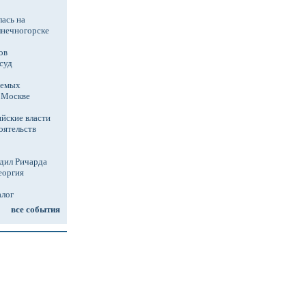
ась на
лнечногорске
ов
суд
аемых
в Москве
йские власти
оятельств
дил Ричарда
еоргия
алог
все события