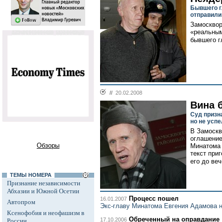
Бывшего г
отправили
Замосквор
«реальным
бывшего г
//
20.02.2008
Вина 
Суд призн
но не успе
В Замоскв
оглашение
Обзоры
Минатома 
текст при
его до веч
ТЕМЫ НОМЕРА
Признание независимости
Абхазии и Южной Осетии
Процесс пошел
16.01.2007
Автопром
Экс-главу Минатома Евгения Адамова 
Ксенофобия и неофашизм в
Обреченный на оправдание
17.10.2006
России