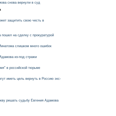
ова снова вернули в суд
а
ожет защитить свою честь в
 пошел на сделку с прокуратурой
Минатома слишком много ошибок
Адамова из-под стражи
имя" в российской тюрьме
гут иметь цель вернуть в Россию экс-
скву решать судьбу Евгения Адамова