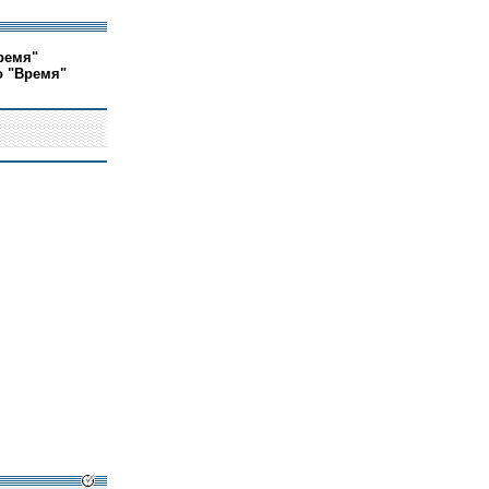
ремя"
о "Время"