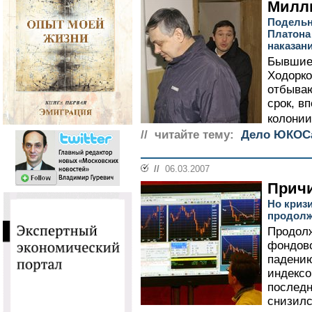
Милл
Подельн
Платона
наказан
Бывшие
Ходорко
отбыва
срок, в
колонии
// читайте тему:
Дело ЮКОС
//
06.03.2007
Причи
Но криз
продолж
Продол
фондово
падению
индексо
последн
снизилс