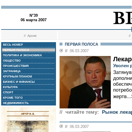
N°39
06 марта 2007
//
Архив
/
ПЕРВАЯ ПОЛОСА
ВЕСЬ НОМЕР
ПЕРВАЯ ПОЛОСА
//
06.03.2007
ПОЛИТИКА И ЭКОНОМИКА
Лекар
ОБЩЕСТВО
Уволен 
ПРОИСШЕСТВИЯ
ЗАГРАНИЦА
Затянув
КРУПНЫМ ПЛАНОМ
дополни
БИЗНЕС И ФИНАНСЫ
обеспеч
КУЛЬТУРА
потребо
СПОРТ
жертв...
КРОМЕ ТОГО
НЕДВИЖИМОСТЬ
// читайте тему:
Рынок лека
//
06.03.2007