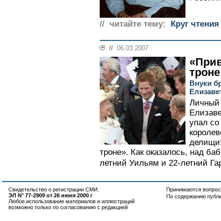
// читайте тему:
Круг чтения
//
06.03.2007
«Прив
троне
Внуки б
Елизавет
Личный 
Елизаве
упал со
королев
делищи!
троне». Как оказалось, над ба
летний Уильям и 22-летний Гар
Свидетельство о регистрации СМИ:
Принимаются вопросы
ЭЛ N° 77-2909 от 26 июня 2000 г
По содержанию публ
Любое использование материалов и иллюстраций
возможно только по согласованию с редакцией