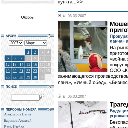
>>
пункта...
//
06.03.2007
Обзоры
Моше
приго
Прокура
АРХИВ
ланча» 
На рынк
1
2
3
4
пригото
5
6
7
8
9
10
11
«война 
вокруг к
12
13
14
15
16
17
18
ООО «Ку
19
20
21
22
23
24
25
занимающегося производством
26
27
28
29
30
31
ланч», «Умный обед», «Бизнес-
ПОИСК
//
06.03.2007
Траге
ПЕРСОНЫ НОМЕРА
Будущим
Алекперов Вагит
угрожаю
Баринов Алексей
Безопа
Вэнь Цзябао
объекто