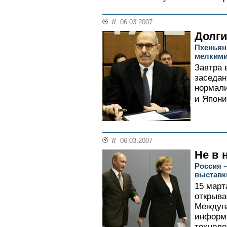
//
06.03.2007
Долги
Пхеньян
мелкими
Завтра 
заседан
нормал
и Япони
//
06.03.2007
Не в 
Россия 
выставк
15 март
открыва
Междун
информ
техноло