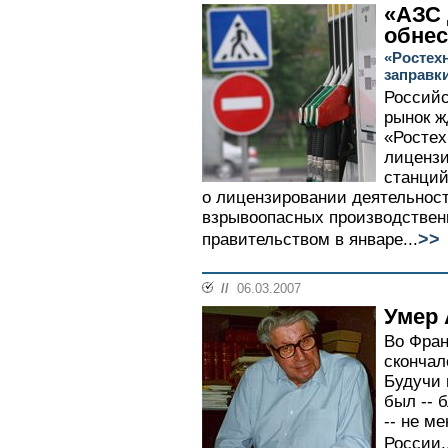
«АЗС
обне
«Ростех
заправк
Российс
рынок ж
«Ростех
лицензи
станций
о лицензировании деятельност
взрывоопасных производствен
>>
правительством в январе...
//
06.03.2007
Умер 
Во Фран
скончал
Будучи 
был -- 
-- не м
России..