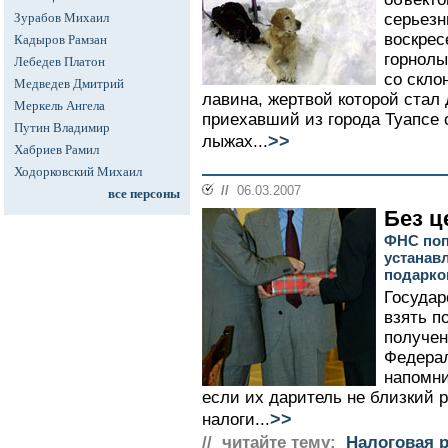
Зурабов Михаил
серьезн
воскрес
Кадыров Рамзан
горнолы
Лебедев Платон
со скло
Медведев Дмитрий
лавина, жертвой которой стал
Меркель Ангела
приехавший из города Туапсе 
Путин Владимир
>>
лыжах...
Хабриев Рамил
Ходорковский Михаил
//
06.03.2007
все персоны
Без 
ФНС поп
устанав
подарко
Государ
взять п
получен
Федерал
напомни
если их даритель не близкий 
>>
налоги...
// читайте тему:
Налоговая 