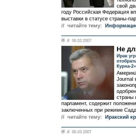
свой дв
году Российская Федерация вп
выставки в статусе страны-пар
// читайте тему:
Информацио
//
06.03.2007
Не д
Ирак уг
отобрат
Курна-2»
Америка
Journal
законоп
одобрен
страны 
парламент, содержит положени
заключенных при режиме Садд
// читайте тему:
Иракский кр
//
06.03.2007