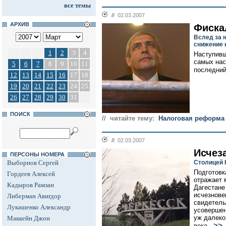
все темы
//
02.03.2007
АРХИВ
Фиска
Вслед за 
снижение 
1
2
3
4
Наступивш
самых нас
5
6
7
8
9
10
11
последний 
12
13
14
15
16
17
18
19
20
21
22
23
24
25
26
27
28
29
30
31
ПОИСК
// читайте тему:
Налоговая реформа
//
02.03.2007
Исчез
ПЕРСОНЫ НОМЕРА
Выборнов Сергей
Столицей 
Подготовк
Гордеев Алексей
отражает 
Кадыров Рамзан
Дагестане
исчезнове
Либерман Авигдор
свидетель
Лукашенко Александр
усовершен
уж далеко
Маккейн Джон
>>
века...