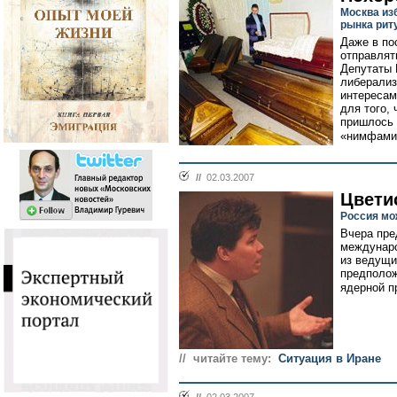
Москва из
рынка рит
Даже в по
отправлят
Депутаты 
либерализ
интересам
для того,
пришлось 
«нимфами»
//
02.03.2007
Цвети
Россия мо
Вчера пре
междунар
из ведущи
предполож
ядерной п
// читайте тему:
Ситуация в Иране