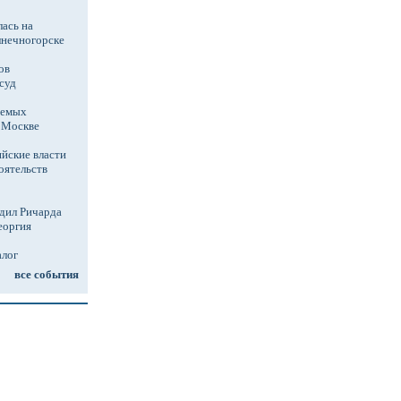
ась на
лнечногорске
ов
суд
аемых
в Москве
йские власти
оятельств
дил Ричарда
еоргия
алог
все события