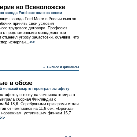
ирие во Всеволожске
во завода Ford настояло на своем
ация завода Ford Motor в России смогла
абочих принять свои условия
ного трудового договора. Профсоюз
ся с предложенными менеджментом
и отменил угрозу забастовки, объявив, что
>>
пор исчерпан...
//
Бизнес и финансы
ые в обозе
й женский квартет проиграл эстафету
стафетную гонку на чемпионате мира в
ыиграла сборная Финляндии с
ом 54.18,6. Серебряными призерами стали
тав от чемпионок на 11,9 сек. «Бронза»
 норвежкам, уступившим финкам 15,7
>>