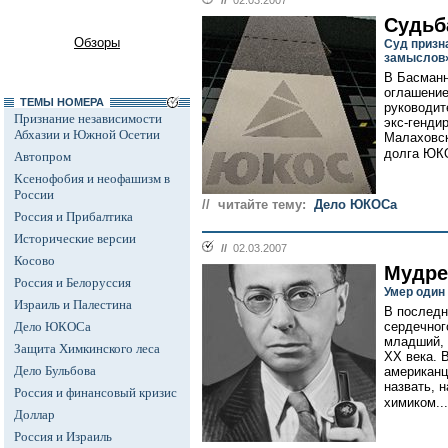
//
02.03.2007
Судьб
Обзоры
Суд призн
замыслов»
В Басманн
оглашение
ТЕМЫ НОМЕРА
руководит
Признание независимости
экс-генди
Абхазии и Южной Осетии
Малаховск
долга ЮКО
Автопром
Ксенофобия и неофашизм в
России
// читайте тему:
Дело ЮКОСа
Россия и Прибалтика
Исторические версии
//
02.03.2007
Косово
Мудре
Россия и Белоруссия
Умер один
Израиль и Палестина
В последн
Дело ЮКОСа
сердечног
младший, 
Защита Химкинского леса
XX века. 
Дело Бульбова
американц
назвать, 
Россия и финансовый кризис
химиком...
Доллар
Россия и Израиль