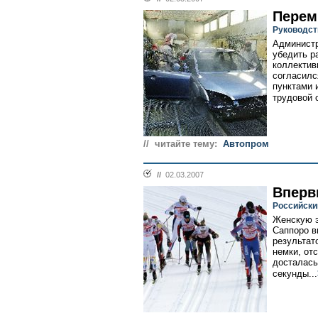
Перем
Руководст
Администр
убедить р
коллектив
согласил
пунктами 
трудовой с
// читайте тему:
Автопром
//
02.03.2007
Вперв
Российски
Женскую э
Саппоро в
результат
немки, отс
досталась
секунды...