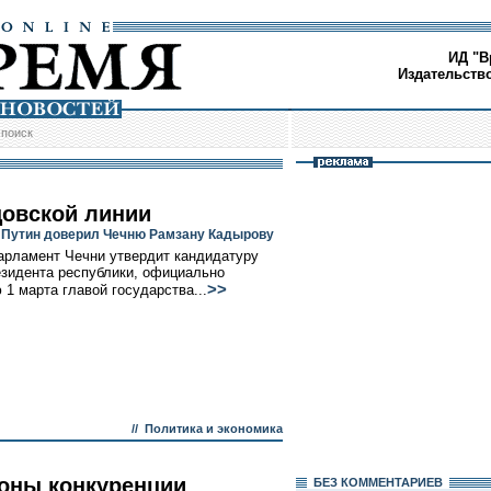
ИД "В
Издательств
/
поиск
цовской линии
Путин доверил Чечню Рамзану Кадырову
арламент Чечни утвердит кандидатуру
езидента республики, официально
>>
 1 марта главой государства...
//
Политика и экономика
оны конкуренции
БЕЗ КОМMЕНТАРИЕВ