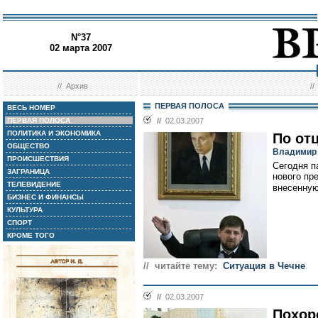
N°37
02 марта 2007
//
Архив
/
ПЕРВАЯ ПОЛОСА
ВЕСЬ НОМЕР
ПЕРВАЯ ПОЛОСА
//
02.03.2007
ПОЛИТИКА И ЭКОНОМИКА
По от
ОБЩЕСТВО
Владимир 
ПРОИСШЕСТВИЯ
Сегодня п
ЗАГРАНИЦА
нового пр
ТЕЛЕВИДЕНИЕ
внесенную
БИЗНЕС И ФИНАНСЫ
КУЛЬТУРА
СПОРТ
КРОМЕ ТОГО
// читайте тему:
Ситуация в Чечне
//
02.03.2007
Похор