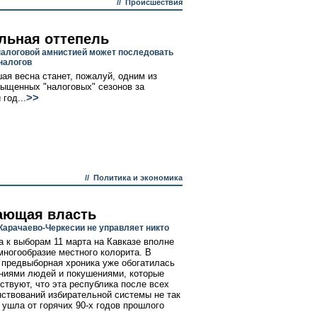
//
Происшествия
льная оттепель
налоговой амнистией может последовать
налогов
ая весна станет, пожалуй, одним из
ыщенных "налоговых" сезонов за
>>
год...
//
Политика и экономика
ающая власть
Карачаево-Черкесии не управляет никто
а к выборам 11 марта на Кавказе вполне
многообразие местного колорита. В
 предвыборная хроника уже обогатилась
ниями людей и покушениями, которые
ствуют, что эта республика после всех
ствований избирательной системы не так
 ушла от горячих 90-х годов прошлого