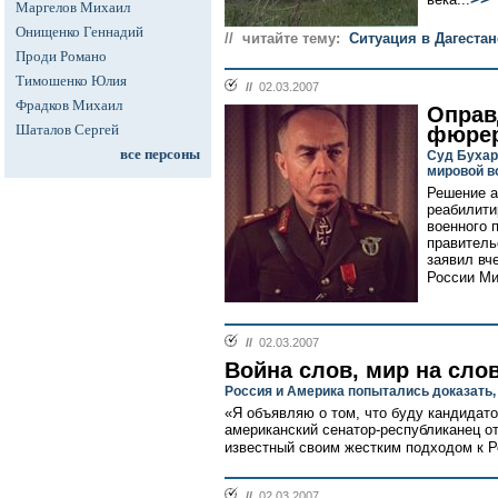
Маргелов Михаил
Онищенко Геннадий
// читайте тему:
Ситуация в Дагестан
Проди Романо
Тимошенко Юлия
//
02.03.2007
Фрадков Михаил
Оправ
Шаталов Сергей
фюре
все персоны
Суд Бухар
мировой в
Решение а
реабилити
военного 
правитель
заявил вч
России Ми
//
02.03.2007
Война слов, мир на сло
Россия и Америка попытались доказать,
«Я объявляю о том, что буду кандидат
американский сенатор-республиканец о
известный своим жестким подходом к Ро
//
02.03.2007