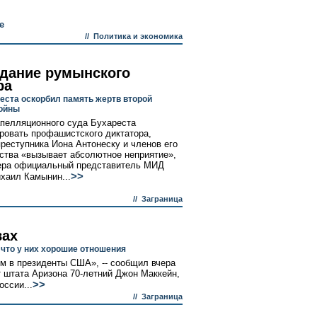
е
//
Политика и экономика
дание румынского
ра
еста оскорбил память жертв второй
ойны
пелляционного суда Бухареста
ровать профашистского диктатора,
преступника Иона Антонеску и членов его
ства «вызывает абсолютное неприятие»,
ера официальный представитель МИД
>>
хаил Камынин...
//
Заграница
вах
 что у них хорошие отношения
ом в президенты США», -- сообщил вчера
т штата Аризона 70-летний Джон Маккейн,
>>
ссии...
//
Заграница