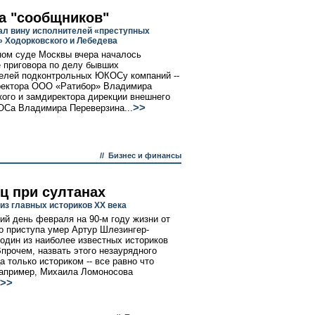
а "сообщников"
ал вину исполнителей «преступных
 Ходорковского и Лебедева
ом суде Москвы вчера началось
 приговора по делу бывших
елей подконтрольных ЮКОСу компаний --
ректора ООО «Ратибор» Владимира
ого и замдиректора дирекции внешнего
>>
Са Владимира Переверзина...
//
Бизнес и финансы
ц при султанах
 из главных историков ХХ века
ий день февраля на 90-м году жизни от
о приступа умер Артур Шлезингер-
один из наиболее известных историков
Впрочем, назвать этого незаурядного
а только историком -- все равно что
например, Михаила Ломоносова
>>