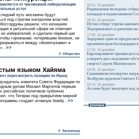
бавляется от чрезмерной либерализации
18:51, 16 декабря
уальных услуг
Радикальная молодежь собрал
площади в подмосковном Со
следний путь москвичи будут
ься под строгим контролем властей.
18:32, 16 декабря
Путин отверг упреки адвокат
Мосгордумы решили, что излишняя
ация в ритуальной сфере не отвечает
Ходорковского в давлении на 
 их избирателей, и сделали первый шаг
17:58, 16 декабря
 чтобы горожанам, потерявшим близких, не
Задержан один из предполаг
разрываться между «безенчуками» и
организаторов беспорядков 
>>
...
17:10, 16 декабря
Европарламент призвал росси
//
Общество
ускорить расследование обст
смерти Сергея Магнитского
стым языком Хайяма
16:35, 16 декабря
Саакашвили посмертно награ
жет пересмотреть позицию по Ирану
Холбрука орденом Святого Г
дседатель комитета Совета Федерации по
16:14, 16 декабря
одным делам Михаил Маргелов первым
Ассанж будет выпущен под з
х российских политиков публично
ил, что Тегеран под прикрытием мирной
>>
рограммы создает атомную бомбу...
//
Заграница