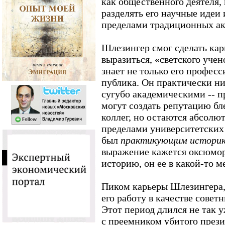
как общественного деятеля,
разделять его научные идеи
пределами традиционных ак
Шлезингер смог сделать кар
выразиться, «светского учен
знает не только его професс
публика. Он практически ни
сугубо академическими -- п
могут создать репутацию бл
коллег, но остаются абсолю
пределами университетских
был
практикующим
истори
выражение кажется оксюмор
историю, он ее в какой-то м
Пиком карьеры Шлезингера,
его работу в качестве совет
Этот период длился не так уж
с преемником убитого пре