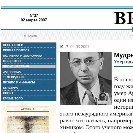
N°37
02 марта 2007
//
Архив
/
ВЕСЬ НОМЕР
//
02.03.2007
ПЕРВАЯ ПОЛОСА
Мудре
ПОЛИТИКА И ЭКОНОМИКА
Умер од
ОБЩЕСТВО
ПРОИСШЕСТВИЯ
ЗАГРАНИЦА
ТЕЛЕВИДЕНИЕ
В посл
БИЗНЕС И ФИНАНСЫ
году ж
КУЛЬТУРА
умер А
СПОРТ
один и
КРОМЕ ТОГО
истори
этого незаурядного американ
равно что назвать, наприме
химиком. Этого ученого мож