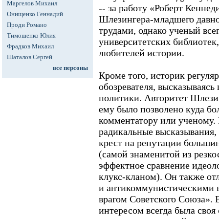
Маргелов Михаил
-- за работу «Роберт Кеннед
Онищенко Геннадий
Шлезингера-младшего давно
Проди Романо
трудами, однако ученый всег
Тимошенко Юлия
университетских библиотек
Фрадков Михаил
любителей истории.
Шаталов Сергей
все персоны
Кроме того, историк регуляр
обозревателя, высказываясь
политики. Авторитет Шлезин
ему было позволено куда б
комментатору или ученому. 
радикальные высказывания,
крест на репутации больши
(самой знаменитой из резк
эффектное сравнение идеол
клукс-кланом). Он также о
и антикоммунистическими 
врагом Советского Союза». 
интересом всегда была своя