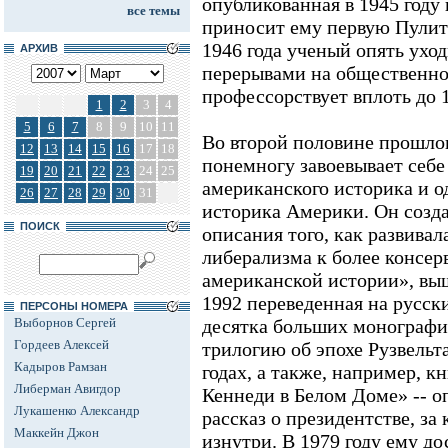
опубликованная в 1945 году
все темы
приносит ему первую Пулит
1946 года ученый опять уходи
АРХИВ
перерывами на общественно
профессорствует вплоть до 1
1
2
3
4
5
6
7
8
9
10
11
Во второй половине прошло
12
13
14
15
16
17
18
понемногу завоевывает себе
19
20
21
22
23
24
25
американского историка и о
26
27
28
29
30
31
историка Америки. Он созд
ПОИСК
описания того, как развивала
либерализма к более консе
американской истории», выш
1992 переведенная на русск
ПЕРСОНЫ НОМЕРА
Выборнов Сергей
десятка больших монографич
Гордеев Алексей
трилогию об эпохе Рузвельт
Кадыров Рамзан
годах, а также, например, к
Либерман Авигдор
Кеннеди в Белом Доме» -- о
Лукашенко Александр
рассказ о президентстве, з
Маккейн Джон
изнутри. В 1979 году ему д