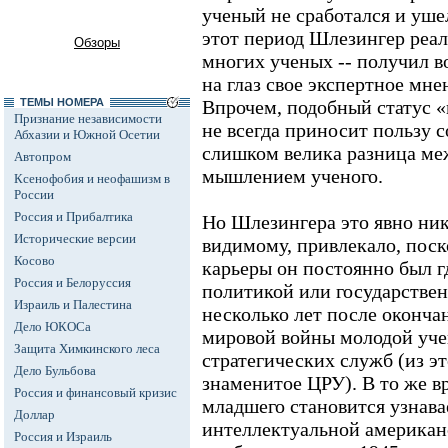
ученый не сработался и уше
этот период Шлезингер реал
Обзоры
многих ученых -- получил в
на глаз свое экспертное мне
ТЕМЫ НОМЕРА
Впрочем, подобный статус «
Признание независимости
не всегда приносит пользу 
Абхазии и Южной Осетии
слишком велика разница ме
Автопром
мышлением ученого.
Ксенофобия и неофашизм в
России
Россия и Прибалтика
Но Шлезингера это явно нико
Исторические версии
видимому, привлекало, поск
Косово
карьеры он постоянно был г
Россия и Белоруссия
политикой или государствен
Израиль и Палестина
несколько лет после окончан
Дело ЮКОСа
мировой войны молодой уче
Защита Химкинского леса
стратегических служб (из э
Дело Бульбова
знаменитое ЦРУ). В то же в
Россия и финансовый кризис
младшего становится узнава
Доллар
интеллектуальной американ
Россия и Израиль